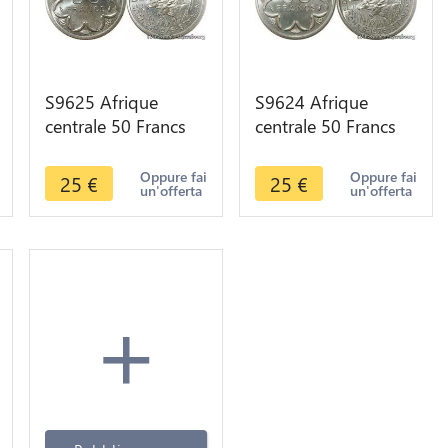
S9625 Afrique
S9624 Afrique
centrale 50 Francs
centrale 50 Francs
Essai Elands Bazor
Essai Elands Bazor
1976 A FDC -> Faire
1976 B FDC -> Faire
Oppure fai
Oppure fai
25
€
25
€
un'offerta
un'offerta
Offre
Offre
+