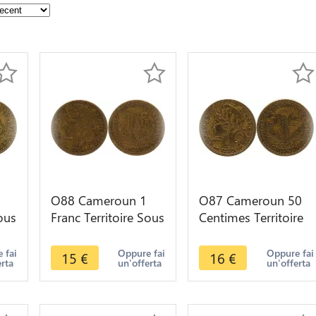
O88 Cameroun 1
O87 Cameroun 50
ous
Franc Territoire Sous
Centimes Territoire
Mandat 1924 ->
Sous Mandat 1925-
Make offer
> Make offer
 fai
Oppure fai
Oppure fai
15
€
16
€
erta
un'offerta
un'offerta