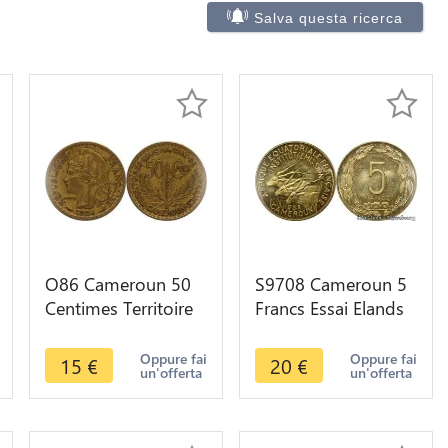
Salva questa ricerca
O86 Cameroun 50
S9708 Cameroun 5
Centimes Territoire
Francs Essai Elands
Sous Mandat 1924 -
Bazor 1958 FDC ->
> Make offer
Faire Offre
Oppure fai
Oppure fai
15
€
20
€
un'offerta
un'offerta