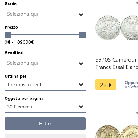
Grado
Seleziona qui
Prezzo
0
€
-
109000
€
Venditori
S9705 Cameroun
Seleziona qui
Francs Essai Elan
Bazor 1960 FDC 
Ordina per
Faire Offre
Oppure
22
€
The most recent
un'off
Oggetti per pagina
30 Elementi
Filtro