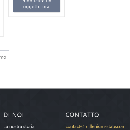
Pubblicare un
oggetto ora
imo
DI NOI
CONTATTO
La nostra storia
contact@millenium-state.com