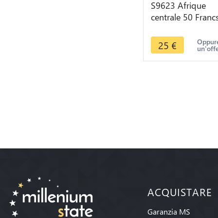
S9623 Afrique
centrale 50 Franc
Essai Elands Bazo
1976 D FDC -> Fa
Oppure
25
€
un'off
Offre
ACQUISTARE
Garanzia MS