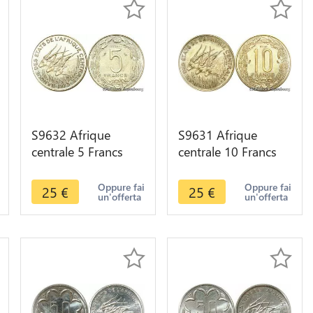
S9632 Afrique
S9631 Afrique
centrale 5 Francs
centrale 10 Francs
Essai Elands Bazor
Essai Elands Bazor
1973 FDC -> Faire
1974 E FDC -> Faire
Oppure fai
Oppure fai
25
€
25
€
un'offerta
un'offerta
Offre
Offre