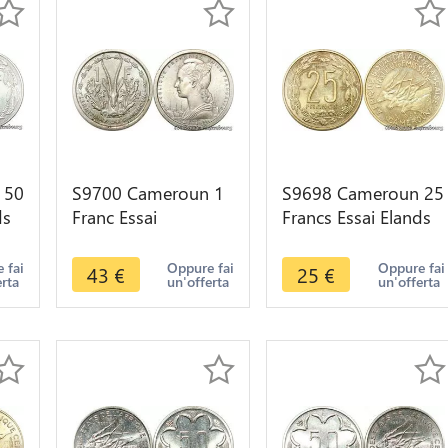
 50
S9700 Cameroun 1
S9698 Cameroun 25
ds
Franc Essai
Francs Essai Elands
->
Marianne Bazor
Bazor 1958 FDC
1948 FDC
 fai
Oppure fai
Oppure fai
43
€
25
€
erta
un'offerta
un'offerta