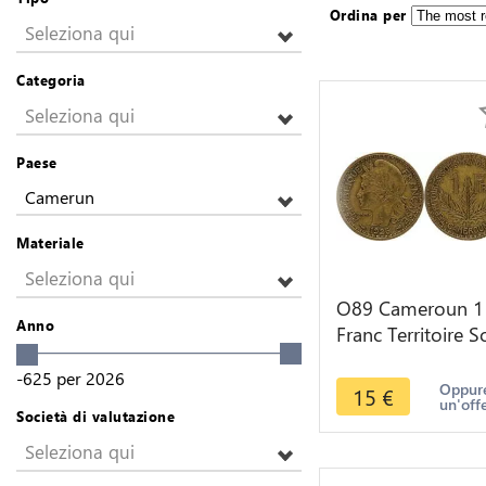
Ordina per
Seleziona qui
Categoria
Seleziona qui
Paese
Camerun
Materiale
Seleziona qui
O89 Cameroun 1
Anno
Franc Territoire S
Mandat 1925 ->
-625
per
2026
Make offer
Oppure
15
€
un'off
Società di valutazione
Seleziona qui