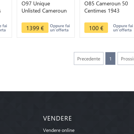
O97 Unique
O85 Cameroun 50
s
Unlisted Cameroun
Centimes 1943
r
Pré série 100 Francs
Pretoria Cod
ire
Essai 1965 Elans
Rooster FDC !!!! ->
 fai
Oppure fai
Oppure fai
1399
€
100
€
erta
un'offerta
un'offerta
PCGS SP67
Make offer
Precedente
1
Pross
VENDERE
Vendere online