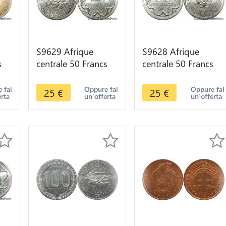
S9629 Afrique
S9628 Afrique
s
centrale 50 Francs
centrale 50 Francs
r
Essai Elands Bazor
Essai Elands Bazor
e
1976 C FDC -> Faire
1976 E FDC -> Faire
 fai
Oppure fai
Oppure fai
25
€
25
€
erta
un'offerta
un'offerta
Offre
Offre