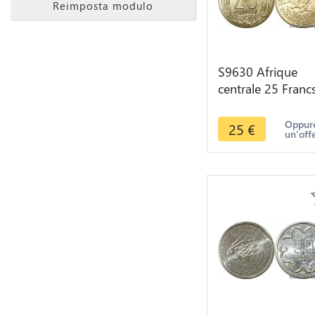
Reimposta modulo
S9630 Afrique
centrale 25 Franc
Essai Elands Bazo
1975 FDC -> Fair
Oppure
25
€
un'off
Offre