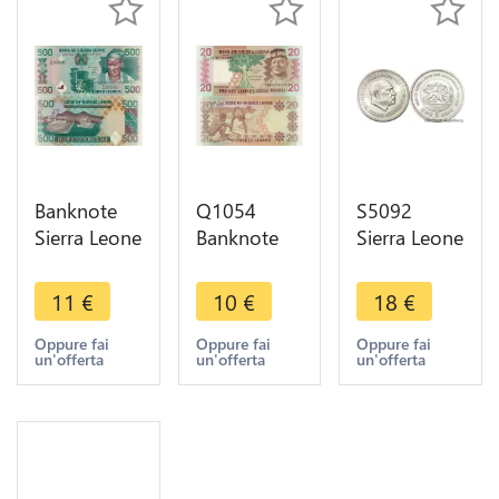
Banknote
Q1054
S5092
Sierra Leone
Banknote
Sierra Leone
500 Leones
Sierra Leone
One Leone
Kissi King
20 Leones
Dr. Siaka
11
€
10
€
18
€
warrior Kai
President S
Stevens
Londo 1998
Stevens
1974 Lion
Oppure fai
Oppure fai
Oppure fai
un'offerta
un'offerta
un'offerta
UNC
1984 UNC
UNC - Faire
Offre