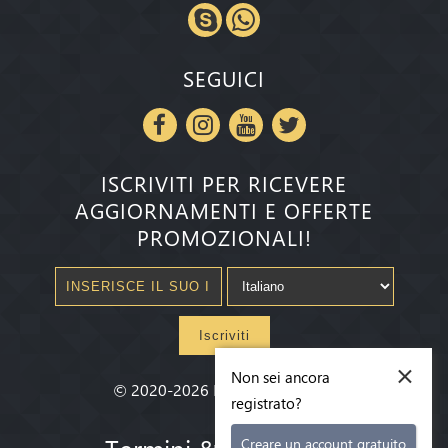
SEGUICI
ISCRIVITI PER RICEVERE
AGGIORNAMENTI E OFFERTE
PROMOZIONALI!
Iscriviti
×
Non sei ancora
©
2020-2026
Millenium State
®
registrato?
Termini & condizioni
Creare un account gratuito