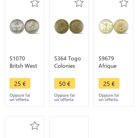
S1070
S364 Togo
S9679
Britsh West
Colonies
Afrique
Africa Togo
Afrique 2
Occidentale
Schilling
Francs 1925
Francaise
25
€
50
€
25
€
George V
Patey ->
Togo 10
1913
Faire Offre
Francs Essai
Oppure fai
Oppure fai
Oppure fai
un'offerta
un'offerta
un'offerta
Argent
1957 FDC