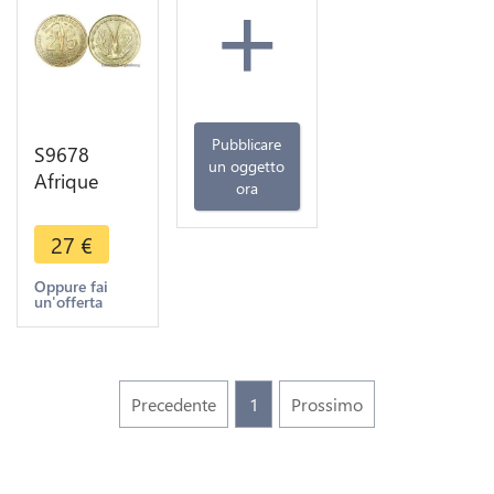
+
Pubblicare
S9678
un oggetto
Afrique
ora
Occidentale
Francaise
27
€
Togo 25
Francs Essai
Oppure fai
un'offerta
1957 FDC
Precedente
1
Prossimo