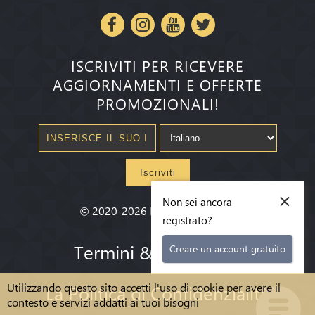
ISCRIVITI PER RICEVERE
AGGIORNAMENTI E OFFERTE
PROMOZIONALI!
Iscriviti
×
Non sei ancora
©
2020-2026
Millenium State
®
registrato?
Termini & condizioni
Creare un account gratuito
Utilizzando questo sito accetti l'uso di cookie per avere il
La Politica di Confidenzialità
contesto e servizi addatti ai tuoi bisogni