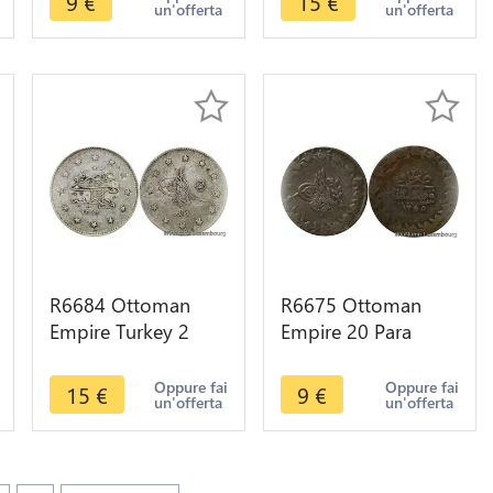
9
€
15
€
un'offerta
un'offerta
/22 1897 Silver
/27 1902 Silver
R6684 Ottoman
R6675 Ottoman
Empire Turkey 2
Empire 20 Para
Kurush Abdul
Abdul Mejid AH
Hamid II AH 1293
1256 1840
Oppure fai
Oppure fai
15
€
9
€
un'offerta
un'offerta
/27 1902 Silver
Constantinople
Silver