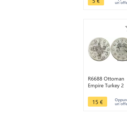
5
€
un'off
1912 -> M offer
R6688 Ottoman
Empire Turkey 2
Kurush Abdul
Hamid II AH 129
Oppure
15
€
un'off
/19 1894 Silver