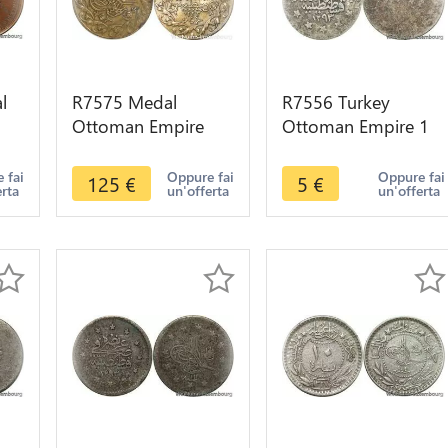
l
R7575 Medal
R7556 Turkey
Ottoman Empire
Ottoman Empire 1
d
Mustafa IV AH 1222
Kurush Abdul
1807
Hamid II 1883 1908
 fai
Oppure fai
Oppure fai
125
€
5
€
erta
un'offerta
un'offerta
Constantinople ->
Silver -> Offer
Make offer