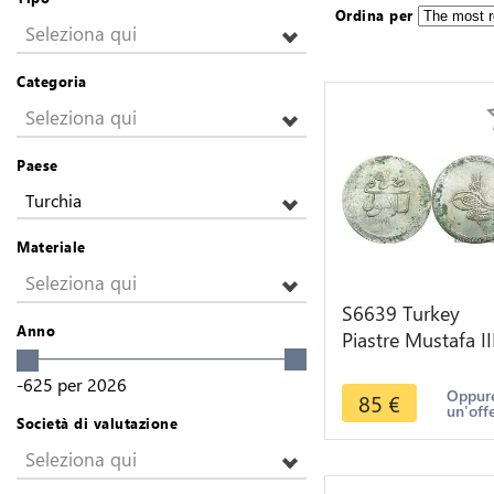
Ordina per
Seleziona qui
Categoria
Seleziona qui
Paese
Turchia
Materiale
Seleziona qui
S6639 Turkey
Anno
Piastre Mustafa II
1171 /86 Istanbu
-625
per
2026
Silver
Oppure
85
€
un'off
Società di valutazione
Seleziona qui