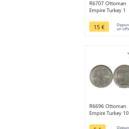
R6707 Ottoman
Empire Turkey 1
Kurush Abdülmec
I AH 1255 /19 1
Oppure
15
€
un'off
Silver >Offer
R6696 Ottoman
Empire Turkey 10
Para Muhammad
Reshat AH 1327 
Oppure