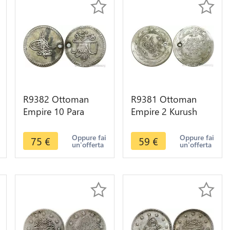
R9382 Ottoman
R9381 Ottoman
Empire 10 Para
Empire 2 Kurush
Muṣṭafa III AH
Mahmud II AH 1223
1171/80 1758 Silver
/28 1835
Oppure fai
Oppure fai
75
€
59
€
un'offerta
un'offerta
-> Make offer
Constantinople
Silver