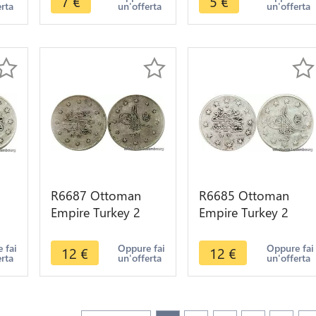
7
€
5
€
erta
un'offerta
un'offerta
1916 -->Offer
1915 -> M offer
R6687 Ottoman
R6685 Ottoman
Empire Turkey 2
Empire Turkey 2
Kurush Abdul
Kurush Abdul
3
Hamid II AH 1293
Hamid II AH 1293
 fai
Oppure fai
Oppure fai
12
€
12
€
erta
un'offerta
un'offerta
/29 1903 Silver
/23 1898 Silver