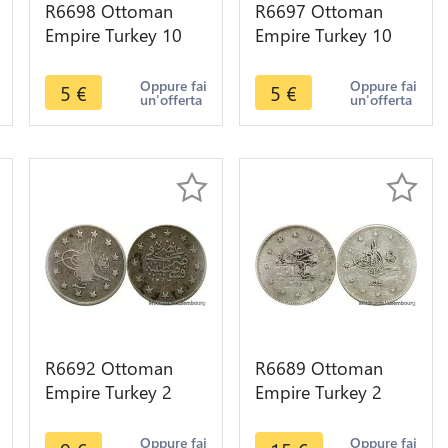
R6698 Ottoman
R6697 Ottoman
Empire Turkey 10
Empire Turkey 10
Para Muhammad V
Para Muhammad V
Reshat AH 1327 /2
Reshat AH 1327 /2
Oppure fai
Oppure fai
5
€
5
€
un'offerta
un'offerta
1910 -> M offer
1910 -> M offer
R6692 Ottoman
R6689 Ottoman
Empire Turkey 2
Empire Turkey 2
Kurush Abdul
Kurush Abdul
Hamid II AH 1293
Hamid II AH 1293
Oppure fai
Oppure fai