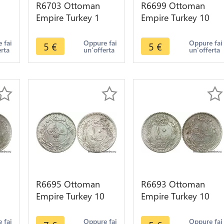
R6703 Ottoman
R6699 Ottoman
Empire Turkey 1
Empire Turkey 10
id
Kurush Abdul
Para Muhammad V
854
Hamid II AH 1293
Reshat AH 1327 /4
 fai
Oppure fai
Oppure fai
5
€
5
€
erta
un'offerta
un'offerta
/11 1886 Silver
1912 -> M offer
R6695 Ottoman
R6693 Ottoman
Empire Turkey 10
Empire Turkey 10
 V
Para Muhammad V
Para Muhammad V
/4
El Ghazi AH 1327 /8
Reshat AH 1327 /7
 fai
Oppure fai
Oppure fai