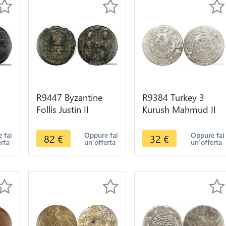
R9447 Byzantine
R9384 Turkey 3
Follis Justin II
Kurush Mahmud II
571
Sophie 573 574
AH 1223/31 1838
ake
Theupolis Antioch -
Constantinople
 fai
Oppure fai
Oppure fai
82
€
32
€
erta
un'offerta
un'offerta
> Make offer
Silver -> M offer