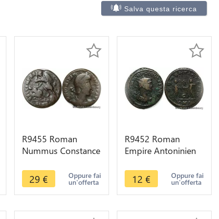
Salva questa ricerca
R9455 Roman
R9452 Roman
Nummus Constance
Empire Antoninien
II 350 351
Probus 280
Constantinople ->
Antioche XXI Globe
Oppure fai
Oppure fai
29
€
12
€
un'offerta
un'offerta
Make offer
-> Make offer