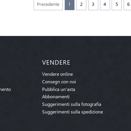
Precedente
1
2
3
4
5
6
VENDERE
Vendere online
Consegn con noi
mento
Pubblica un'asta
Abbonamenti
Suggerimenti sulla fotografia
Suggerimenti sulla spedizione