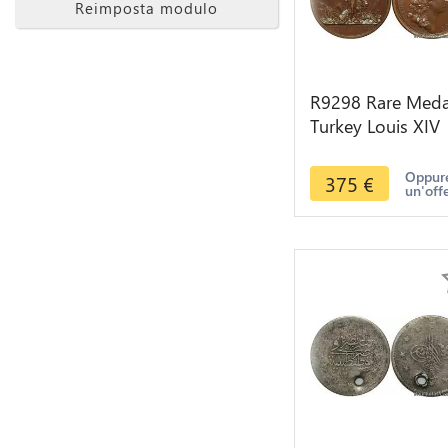
Reimposta modulo
R9298 Rare Meda
Turkey Louis XIV
Battle St Gotthar
Turkish Defeat
Oppure
375
€
un'off
Vienna 1664