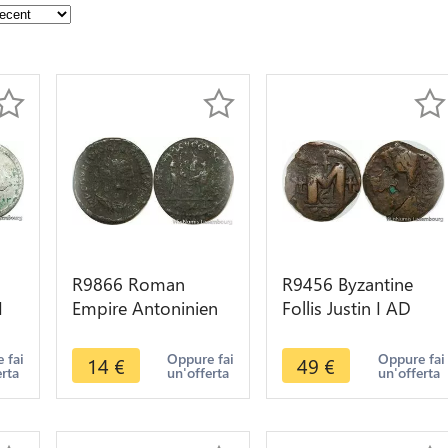
R9866 Roman
R9456 Byzantine
I
Empire Antoninien
Follis Justin I AD
l
Diocletien 284
518 527
Antioche Letter S ->
Constantinople ->
 fai
Oppure fai
Oppure fai
14
€
49
€
erta
un'offerta
un'offerta
Make Offer
Make offer