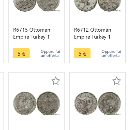
R6715 Ottoman
R6712 Ottoman
Empire Turkey 1
Empire Turkey 1
Kurush Abdul
Kurush Abdul
Hamid II AH 1293
Hamid II AH 1293
Oppure fai
Oppure fai
5
€
5
€
un'offerta
un'offerta
/17 1892 Silver
/32 1906 Silver