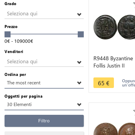
Grado
Seleziona qui
Prezzo
0
€
-
109000
€
Venditori
R9448 Byzantine
Seleziona qui
Follis Justin II
Sophie RY6 570 
Ordina per
Nicomedia -> M
Oppure
65
€
The most recent
un'off
offer
Oggetti per pagina
30 Elementi
Filtro