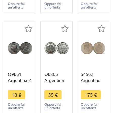
Head 1890
Head 1891
Head 1891
Oppure fai
Oppure fai
Oppure fai
un'offerta
un'offerta
un'offerta
-> Make
-> Make
-> Make
offer
offer
offer
O9861
O8305
S4562
Argentina 2
Argentina
Argentine
Centavos
Del Puerto
Argentina
Capped
La Plata La
50
10
€
55
€
175
€
Liberty
Provincia
Centavos
Head 1889
Buenos
1883 PCGS
Oppure fai
Oppure fai
Oppure fai
un'offerta
un'offerta
un'offerta
-> Make
Aires 1883
AU58