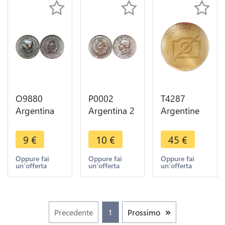
O9880
P0002
T4287
Argentina
Argentina 2
Argentine
Un Centavo
Centavos
10
Capped
Capped
Centavos
9
€
10
€
45
€
Liberty
Liberty
1882
Head 1884
Head 1883
Buenos
Oppure fai
Oppure fai
Oppure fai
un'offerta
un'offerta
un'offerta
-> Make
-> Make
Aires Silver
offer
offer
AU -> Make
offer
Precedente
1
Prossimo