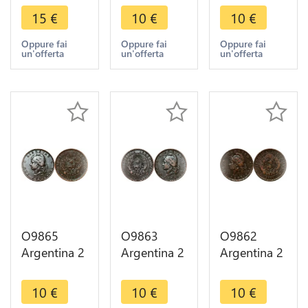
Capped
Capped
Capped
15
€
10
€
10
€
Liberty
Liberty
Liberty
Head 1884
Head 1892
Head 1884
Oppure fai
Oppure fai
Oppure fai
un'offerta
un'offerta
un'offerta
AU -> Make
-> Make
-> Make
offer
offer
offer
O9865
O9863
O9862
Argentina 2
Argentina 2
Argentina 2
Centavos
Centavos
Centavos
Capped
Capped
Capped
10
€
10
€
10
€
Liberty
Liberty
Liberty