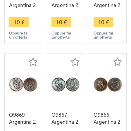
Argentina 2
Argentina 2
Argentina 2
Centavos
Centavos
Centavos
Capped
Capped
Capped
10
€
10
€
10
€
Liberty
Liberty
Liberty
Head 1890
Head 1893
Head 1890
Oppure fai
Oppure fai
Oppure fai
un'offerta
un'offerta
un'offerta
-> Make
-> Make
-> Make
offer
offer
offer
O9869
O9867
O9866
Argentina 2
Argentina 2
Argentina 2
Centavos
Centavos
Centavos