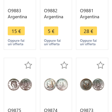
O9883
O9882
O9881
Argentina
Argentina
Argentina
Un Centavo
Un Centavo
Un Centavo
Capped
Capped
Capped
15
€
5
€
28
€
Liberty
Liberty
Liberty
Head 1883
Head 1884
Head 1883
Oppure fai
Oppure fai
Oppure fai
un'offerta
un'offerta
un'offerta
-> Make
-> Make
-> Make
offer
offer
offer
O9875
O9874
O9873