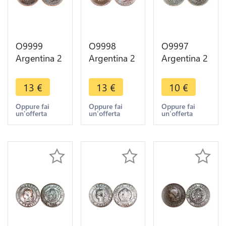
O9999
O9998
O9997
Argentina 2
Argentina 2
Argentina 2
Centavos
Centavos
Centavos
Capped
Capped
Capped
13
€
13
€
10
€
Liberty
Liberty
Liberty
Head 1884
Head 1883
Head 1891
Oppure fai
Oppure fai
Oppure fai
un'offerta
un'offerta
un'offerta
AU -> Make
AU -> Make
-> Make
offer
offer
offer