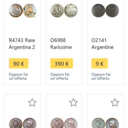
R4743 Rare
O6988
O2141
Argentina 2
Rarissime
Argentine
Centavos
Medal
Argentina 2
1890 Artist
Argentina
Centavos
90
€
390
€
9
€
work
Ferrocarril
1884 -
Liberty
Rosario
>Make
Oppure fai
Oppure fai
Oppure fai
un'offerta
un'offerta
un'offerta
Silvered ->
Puerto
offer
Make offer
Belgrano R
Gregoire