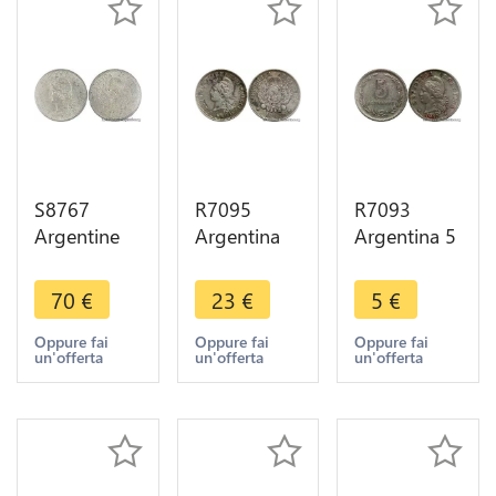
S8767
R7095
R7093
Argentine
Argentina
Argentina 5
10
10
Centavos
Centavos
Centavos
1940 ->
70
€
23
€
5
€
1883 PCGS
Libertad
Make offer
AU58
1882 Silver
Oppure fai
Oppure fai
Oppure fai
un'offerta
un'offerta
un'offerta
Argent
-> Make
Silver SUP -
offer
> Faire
Offre