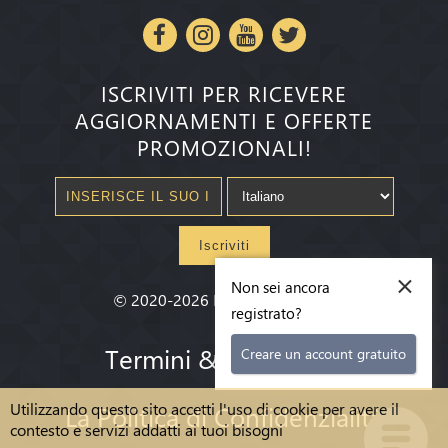
ISCRIVITI PER RICEVERE
AGGIORNAMENTI E OFFERTE
PROMOZIONALI!
Iscriviti
×
Non sei ancora
©
2020-2026
Millenium State
®
registrato?
Termini & condizioni
Creare un account gratuito
Utilizzando questo sito accetti l'uso di cookie per avere il
La Politica di Confidenzialità
contesto e servizi addatti ai tuoi bisogni