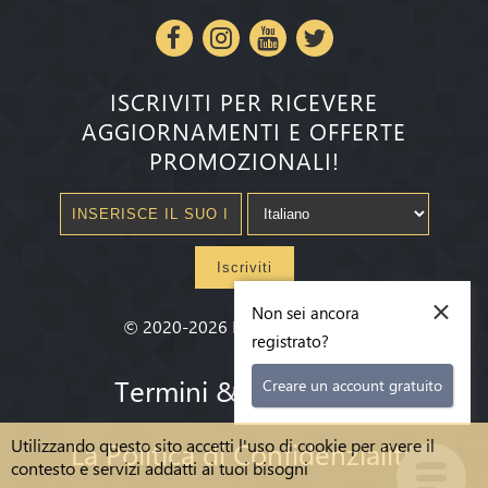
ISCRIVITI PER RICEVERE
AGGIORNAMENTI E OFFERTE
PROMOZIONALI!
Iscriviti
×
Non sei ancora
©
2020-2026
Millenium State
®
registrato?
Termini & condizioni
Creare un account gratuito
Utilizzando questo sito accetti l'uso di cookie per avere il
La Politica di Confidenzialità
contesto e servizi addatti ai tuoi bisogni