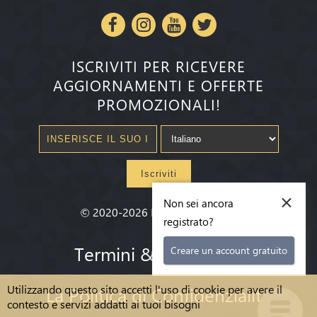
ISCRIVITI PER RICEVERE
AGGIORNAMENTI E OFFERTE
PROMOZIONALI!
Iscriviti
×
Non sei ancora
©
2020-2026
Millenium State
®
registrato?
Termini & condizioni
Creare un account gratuito
Utilizzando questo sito accetti l'uso di cookie per avere il
La Politica di Confidenzialità
contesto e servizi addatti ai tuoi bisogni