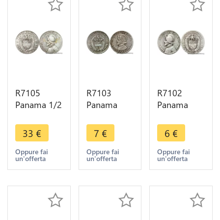
R7105
R7103
R7102
Panama 1/2
Panama
Panama
Balboa
Decimo
Decimo
1947 Silver
1/10 Balboa
1/10 Balboa
33
€
7
€
6
€
-> Make
1953 Silver
1947 Silver
offer
AU -> Make
-> Make
Oppure fai
Oppure fai
Oppure fai
un'offerta
un'offerta
un'offerta
offer
offer