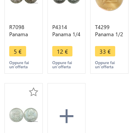
R7098
P4314
T4299
Panama
Panama 1/4
Panama 1/2
Decimo
Balboa
Half Balboa
1/10 Balboa
Vasco
1930 Silver
5
€
12
€
33
€
1968 ->
Nunez 1953
-> Make
Make offer
Silver ->
offer
Oppure fai
Oppure fai
Oppure fai
un'offerta
un'offerta
un'offerta
Make offer
+