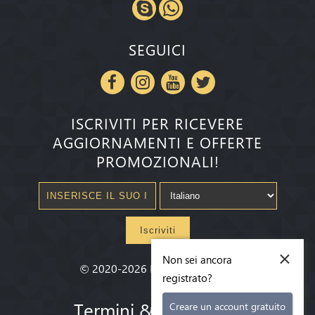
SEGUICI
ISCRIVITI PER RICEVERE
AGGIORNAMENTI E OFFERTE
PROMOZIONALI!
Iscriviti
×
Non sei ancora
©
2020-2026
Millenium State
®
registrato?
Termini & condizioni
Creare un account gratuito