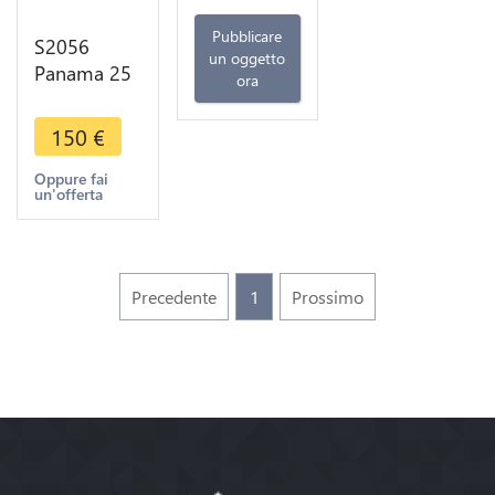
Pubblicare
S2056
un oggetto
Panama 25
ora
Centesimos
1904 Silver
150
€
Superbe
+++ -
Oppure fai
un'offerta
>Make
offer
Precedente
1
Prossimo