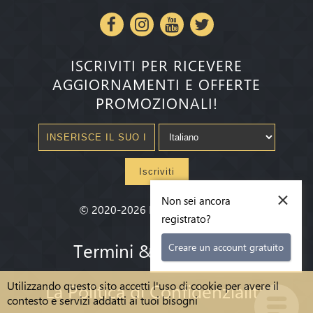
ISCRIVITI PER RICEVERE
AGGIORNAMENTI E OFFERTE
PROMOZIONALI!
Iscriviti
×
Non sei ancora
©
2020-2026
Millenium State
®
registrato?
Termini & condizioni
Creare un account gratuito
Utilizzando questo sito accetti l'uso di cookie per avere il
La Politica di Confidenzialità
contesto e servizi addatti ai tuoi bisogni