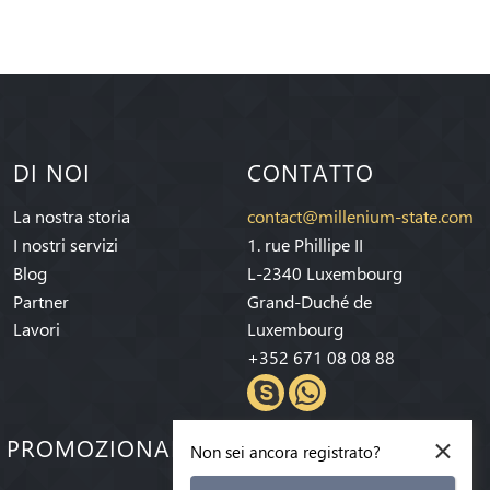
DI NOI
CONTATTO
La nostra storia
contact@millenium-state.com
I nostri servizi
1. rue Phillipe II
Blog
L-2340 Luxembourg
Partner
Grand-Duché de
Lavori
Luxembourg
+352 671 08 08 88
×
E PROMOZIONALI!
Non sei ancora registrato?