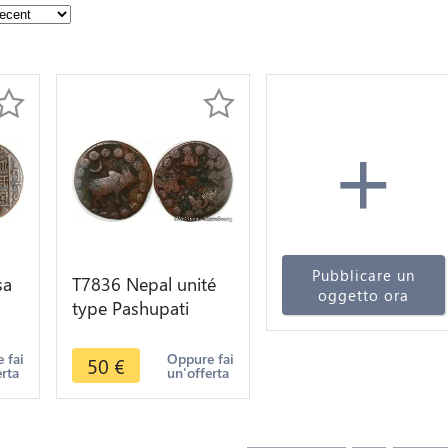
+
Pubblicare un
sa
T7836 Nepal unité
oggetto ora
type Pashupati
1
Lichchhavi Dynasty
er
Narendradeva 641-
 fai
Oppure fai
50
€
erta
un'offerta
680 -> MO