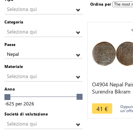
Ordina per
Seleziona qui
Categoria
Seleziona qui
Paese
Nepal
Materiale
Seleziona qui
O4904 Nepal Pai
Anno
Surendra Bikram
Shah dev SE 179
-625
per
2026
1869 -> Make off
Oppure
41
€
un'off
Società di valutazione
Seleziona qui