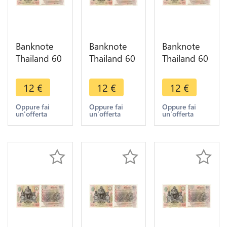
Banknote
Banknote
Banknote
Thailand 60
Thailand 60
Thailand 60
Baht Rama
Baht Rama
Baht Rama
IX1987
IX1987
IX1987
12
€
12
€
12
€
UNC ->
UNC ->
UNC ->
Make offer
Make offer
Make offer
Oppure fai
Oppure fai
Oppure fai
un'offerta
un'offerta
un'offerta