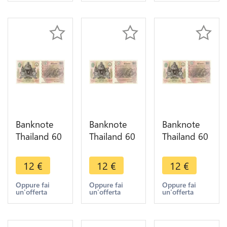
Banknote
Banknote
Banknote
Thailand 60
Thailand 60
Thailand 60
Baht Rama
Baht Rama
Baht Rama
IX1987
IX1987
IX1987
12
€
12
€
12
€
UNC ->
UNC ->
UNC ->
Make offer
Make offer
Make offer
Oppure fai
Oppure fai
Oppure fai
un'offerta
un'offerta
un'offerta