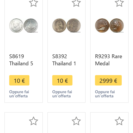
S8619
S8392
R9293 Rare
Thailand 5
Thailand 1
Medal
Satang
Baht Rama
Thailand
Rama IX
IX 1975
Louis XIV
10
€
10
€
2999
€
2532 1989
FDC UNC -
Reception
UNC ->
> Make
Ambassadeurs
Oppure fai
Oppure fai
Oppure fai
un'offerta
un'offerta
un'offerta
Make Offer
Offer
Siam 1686
UNC >Offer