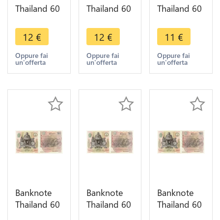
Thailand 60
Thailand 60
Thailand 60
Baht Rama
Baht Rama
Baht Rama
IX1987
IX1987
IX1987
12
€
12
€
11
€
UNC ->
UNC ->
UNC ->
Make offer
Make offer
Make offer
Oppure fai
Oppure fai
Oppure fai
un'offerta
un'offerta
un'offerta
Banknote
Banknote
Banknote
Thailand 60
Thailand 60
Thailand 60
Baht Rama
Baht Rama
Baht Rama