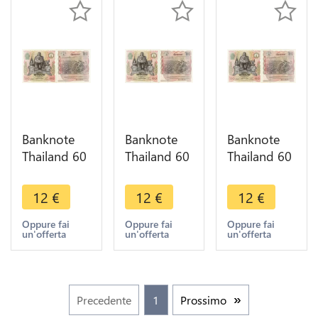
Banknote
Banknote
Banknote
Thailand 60
Thailand 60
Thailand 60
Baht Rama
Baht Rama
Baht Rama
IX1987
IX1987
IX1987
12
€
12
€
12
€
UNC ->
UNC ->
UNC ->
Make offer
Make offer
Make offer
Oppure fai
Oppure fai
Oppure fai
un'offerta
un'offerta
un'offerta
Precedente
1
Prossimo