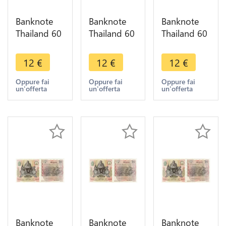
Banknote
Banknote
Banknote
Thailand 60
Thailand 60
Thailand 60
Baht Rama
Baht Rama
Baht Rama
IX1987
IX1987
IX1987
12
€
12
€
12
€
UNC ->
UNC ->
UNC ->
Make offer
Make offer
Make offer
Oppure fai
Oppure fai
Oppure fai
un'offerta
un'offerta
un'offerta
Banknote
Banknote
Banknote