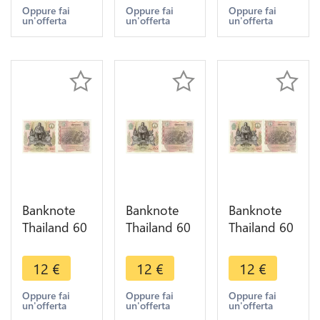
Make offer
Make offer
Make offer
Oppure fai
Oppure fai
Oppure fai
un'offerta
un'offerta
un'offerta
Banknote
Banknote
Banknote
Thailand 60
Thailand 60
Thailand 60
Baht Rama
Baht Rama
Baht Rama
IX1987
IX1987
IX1987
12
€
12
€
12
€
UNC ->
UNC ->
UNC ->
Make offer
Make offer
Make offer
Oppure fai
Oppure fai
Oppure fai
un'offerta
un'offerta
un'offerta