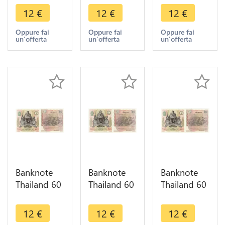
IX1987
IX1987
IX1987
12
€
12
€
12
€
UNC ->
UNC ->
UNC ->
Make offer
Make offer
Make offer
Oppure fai
Oppure fai
Oppure fai
un'offerta
un'offerta
un'offerta
Banknote
Banknote
Banknote
Thailand 60
Thailand 60
Thailand 60
Baht Rama
Baht Rama
Baht Rama
IX1987
IX1987
IX1987
12
€
12
€
12
€
UNC ->
UNC ->
UNC ->