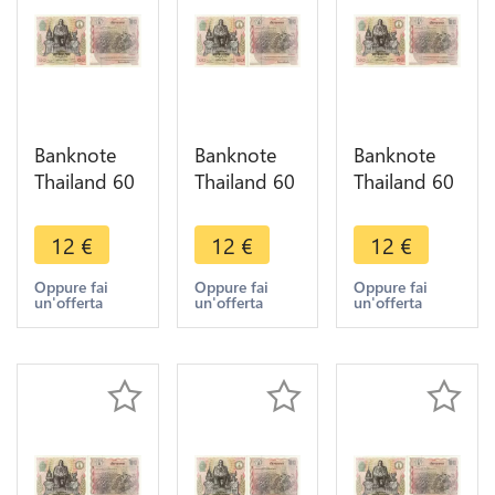
Banknote
Banknote
Banknote
Thailand 60
Thailand 60
Thailand 60
Baht Rama
Baht Rama
Baht Rama
IX1987
IX1987
IX1987
12
€
12
€
12
€
UNC ->
UNC ->
UNC ->
Make offer
Make offer
Make offer
Oppure fai
Oppure fai
Oppure fai
un'offerta
un'offerta
un'offerta