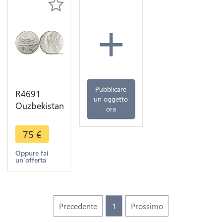
+
Pubblicare
R4691
un oggetto
Ouzbekistan
ora
1 Tenga
Muzaffar al-
75
€
Din bin
Nasr-Allah
Oppure fai
un'offerta
1860-1886
Silver
>Offer
Precedente
1
Prossimo