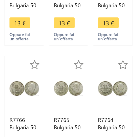
Bulgaria 50
Bulgaria 50
Bulgaria 50
Leva Boris
Leva Boris
Leva Boris
III 1930 BP
III 1930 BP
III 1930 BP
13
€
13
€
13
€
Silver ->
Silver ->
Silver ->
Make offer
Make offer
Make offer
Oppure fai
Oppure fai
Oppure fai
un'offerta
un'offerta
un'offerta
R7766
R7765
R7764
Bulgaria 50
Bulgaria 50
Bulgaria 50
Leva Boris
Leva Boris
Leva Boris