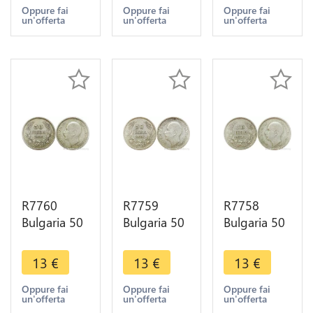
Make offer
Make offer
Make offer
Oppure fai
Oppure fai
Oppure fai
un'offerta
un'offerta
un'offerta
R7760
R7759
R7758
Bulgaria 50
Bulgaria 50
Bulgaria 50
Leva Boris
Leva Boris
Leva Boris
III 1930 BP
III 1930 BP
III 1930 BP
13
€
13
€
13
€
Silver ->
Silver ->
Silver ->
Make offer
Make offer
Make offer
Oppure fai
Oppure fai
Oppure fai
un'offerta
un'offerta
un'offerta