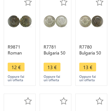
R9871
R7781
R7780
Roman
Bulgaria 50
Bulgaria 50
Empire
Leva Boris
Leva Boris
Antoninien
III 1930 BP
III 1930 BP
12
€
13
€
13
€
Aurelian
Silver ->
Silver ->
273 274
Make offer
Make offer
Oppure fai
Oppure fai
Oppure fai
un'offerta
un'offerta
un'offerta
Serdica ->
Make Offer