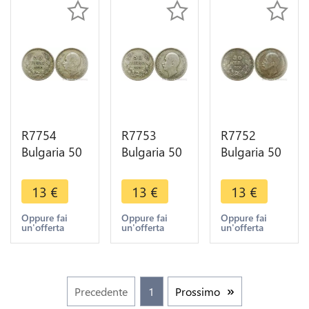
R7754
R7753
R7752
Bulgaria 50
Bulgaria 50
Bulgaria 50
Leva Boris
Leva Boris
Leva Boris
III 1930 BP
III 1930 BP
III 1930 BP
13
€
13
€
13
€
Silver ->
Silver ->
Silver ->
Make offer
Make offer
Make offer
Oppure fai
Oppure fai
Oppure fai
un'offerta
un'offerta
un'offerta
Precedente
1
Prossimo