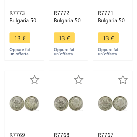
R7773
R7772
R7771
Bulgaria 50
Bulgaria 50
Bulgaria 50
Leva Boris
Leva Boris
Leva Boris
III 1930 BP
III 1930 BP
III 1930 BP
13
€
13
€
13
€
Silver ->
Silver ->
Silver ->
Make offer
Make offer
Make offer
Oppure fai
Oppure fai
Oppure fai
un'offerta
un'offerta
un'offerta
R7769
R7768
R7767