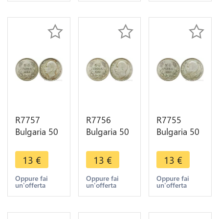
R7757
R7756
R7755
Bulgaria 50
Bulgaria 50
Bulgaria 50
Leva Boris
Leva Boris
Leva Boris
III 1930 BP
III 1930 BP
III 1930 BP
13
€
13
€
13
€
Silver ->
Silver ->
Silver ->
Make offer
Make offer
Make offer
Oppure fai
Oppure fai
Oppure fai
un'offerta
un'offerta
un'offerta