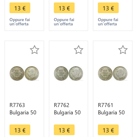
III 1930 BP
III 1930 BP
III 1930 BP
13
€
13
€
13
€
Silver ->
Silver ->
Silver ->
Make offer
Make offer
Make offer
Oppure fai
Oppure fai
Oppure fai
un'offerta
un'offerta
un'offerta
R7763
R7762
R7761
Bulgaria 50
Bulgaria 50
Bulgaria 50
Leva Boris
Leva Boris
Leva Boris
III 1930 BP
III 1930 BP
III 1930 BP
13
€
13
€
13
€
Silver ->
Silver ->
Silver ->