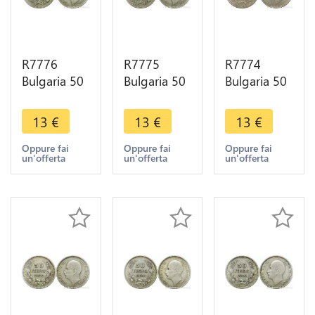
R7776
R7775
R7774
Bulgaria 50
Bulgaria 50
Bulgaria 50
Leva Boris
Leva Boris
Leva Boris
III 1930 BP
III 1930 BP
III 1930 BP
13
€
13
€
13
€
Silver ->
Silver ->
Silver ->
Make offer
Make offer
Make offer
Oppure fai
Oppure fai
Oppure fai
un'offerta
un'offerta
un'offerta