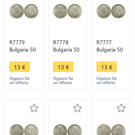
R7779
R7778
R7777
Bulgaria 50
Bulgaria 50
Bulgaria 50
Leva Boris
Leva Boris
Leva Boris
III 1930 BP
III 1930 BP
III 1930 BP
13
€
13
€
13
€
Silver ->
Silver ->
Silver ->
Make offer
Make offer
Make offer
Oppure fai
Oppure fai
Oppure fai
un'offerta
un'offerta
un'offerta