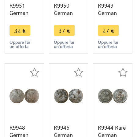
R9951
R9950
R9949
German
German
German
Free City
Duchy Berg
Habsburg 3
Aachen 12
1/2 Stuber
Kreutzer
32
€
37
€
27
€
Heller 1794
Maximilian
Francois I
-> Make
IV Joseph
1812 S
Oppure fai
Oppure fai
Oppure fai
un'offerta
un'offerta
un'offerta
Offer
1804 R ->
Schmöllnitz
Make Offer
-> Make
Offer
R9948
R9946
R9944 Rare
German
German
German