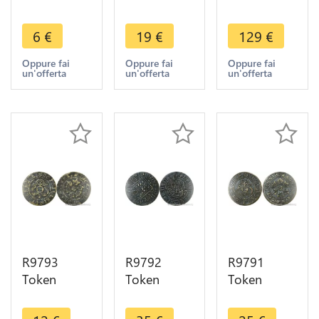
Duchy
Chapter
States
Jülich Berg
Münster 6
Nassau
6
€
19
€
129
€
1/2 Stuber
Pfennig
Kreuzer
Karl
1762 ->
Friedrich
Oppure fai
Oppure fai
Oppure fai
un'offerta
un'offerta
un'offerta
Theodor
Make Offer
August
1765 1794
Wilhelm
-> Make
1808 L
Offer
Usingen
R9793
R9792
R9791
Token
Token
Token
Germany
Germany
Germany
Jeton de
Jeton de
Jeton de