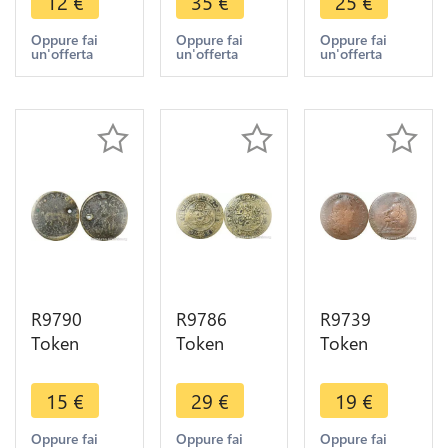
12
€
35
€
25
€
Compte
Compte
Compte
Hans
Nuremberg
Hans
Oppure fai
Oppure fai
Oppure fai
un'offerta
un'offerta
un'offerta
Krauwinkel
à la nef
Krauwinkel
Reich Gotes
c.1550 ->
Reich Gotes
circa 1500
Make Offer
circa 1500
R9790
R9786
R9739
Token
Token
Token
Germany
Germany
Germany
Nuremberg
Nuremberg
Louis XIV
15
€
29
€
19
€
Hans
Jeton de
Paix
Krauwinkel
compte
Ratisbonne
Oppure fai
Oppure fai
Oppure fai