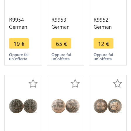
R9954
R9953
R9952
German
German
German
Free City
States Koln
States
Aachen 12
1/4 Stüber
Austria 1
19
€
65
€
12
€
Heller 1765
Maximilian
Kreutzer
IK -> Make
Friedrich
Franz II
Oppure fai
Oppure fai
Oppure fai
un'offerta
un'offerta
un'offerta
Offer
1767 EG IK
1803 H ->
->Make
Make Offer
Offer