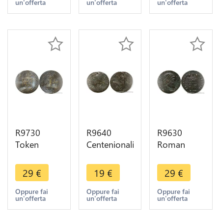
un'offerta
un'offerta
un'offerta
Soldat
Gold
Léopold I
Licorne circa
Gulden
1684 ->
1450 ->
Krauwinckel
Make Offer
Offer
circa 1450
R9730
R9640
R9630
Token
Centenionalis
Roman
Germany
Constantinus
Empire
Louis XIV
I 330 331
Nummus
29
€
19
€
29
€
1638 1715
Constantinopoli
Constantine
Rechenpfennig
TR Treves
I The Great
Oppure fai
Oppure fai
Oppure fai
un'offerta
un'offerta
un'offerta
Nuremberg
326 Treveri
-> Make
PTR ->