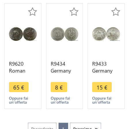
Offer
Make Offer
R9620
R9434
R9433
Roman
Germany
Germany
Empire
Empire 5
Empire 1/2
Follis
Pfennig
Mark
65
€
8
€
15
€
Nummus
Wilhelm I
Wilhelm II
Constantius
1875 B ->
1915 A
Oppure fai
Oppure fai
Oppure fai
un'offerta
un'offerta
un'offerta
I 296 297
Make offer
Berlin Silver
Trier ->
AU -> Make
Make Offer
offer
Precedente
1
Prossimo