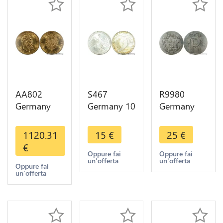
AA802
S467
R9980
Germany
Germany 10
Germany
Prussia 20
Mark
Prussia
Deutsche
Olympiades
1/24 Thaler
1120.31
15
€
25
€
Marks 1888
Munich
Friedrich II
€
Diverses
1972 D
1783 A
Oppure fai
Oppure fai
un'offerta
un'offerta
Years Or
Silver UNC -
Silver ->
Oppure fai
un'offerta
Gold AU
> Make
Make Offer
offer