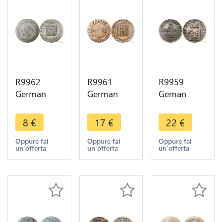
R9962
R9961
R9959
German
German
Geman
States
States
States 3
Westphalia
Westphalia
Pfenninge
8
€
17
€
22
€
2 Centimes
3 Centimes
Wilhelm I
Jérôme
Jérôme
1865 A
Oppure fai
Oppure fai
Oppure fai
un'offerta
un'offerta
un'offerta
Bonaparte
Bonaparte
Berlin ->
1809 C
1810 C
Make Offer
Cassel
Cassel
>Offer
>Offer