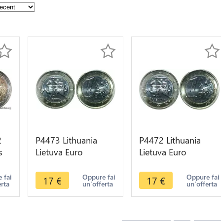
2
P4473 Lithuania
P4472 Lithuania
s
Lietuva Euro
Lietuva Euro
C -
Antanas Žukauskas
Antanas Žukauskas
2015 PCGS BU UNC
2015 NGC BU UNC
 fai
Oppure fai
Oppure fai
17
€
17
€
erta
un'offerta
un'offerta