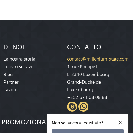
DI NOI
CONTATTO
La nostra storia
contact@millenium-state.com
I nostri servizi
1. rue Phillipe II
Blog
L-2340 Luxembourg
Partner
Grand-Duché de
Lavori
Luxembourg
+352 671 08 08 88
×
E PROMOZIONALI!
Non sei ancora registrato?