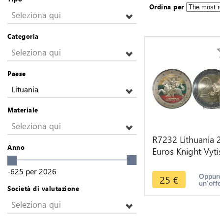
Ordina per
Seleziona qui
Categoria
Seleziona qui
Paese
Lituania
Materiale
Seleziona qui
R7232 Lithuania 
Anno
Euros Knight Vyti
2015 Colorful UN
-625
per
2026
> Make offer
Oppure
25
€
un'off
Società di valutazione
Seleziona qui