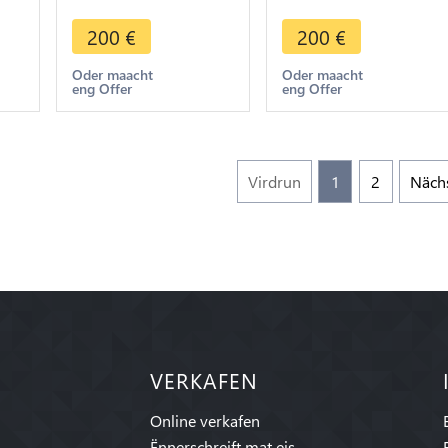
245
Budju Mahmud II
II 1245 1830 XF !!
r
1834 1818 Silver XF
200
€
200
€
Oder maacht
Oder maacht
eng Offer
eng Offer
Virdrun
1
2
Näch
VERKAFEN
Online verkafen
Ënnerschreift mat eis