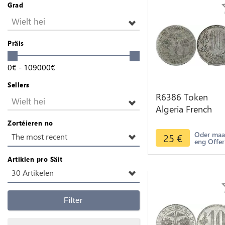
Grad
Wielt hei
Präis
0
€
-
109000
€
Sellers
R6386 Token
Wielt hei
Algeria French
Colonies 10
Zortéieren no
Centimes Chamb
Oder ma
25
€
The most recent
eng Offer
Commerce 1921
Alger
Artiklen pro Säit
30 Artikelen
Filter