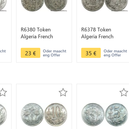
R6380 Token
R6378 Token
Algeria French
Algeria French
Colonies 25
Colonies 25
re
Centimes Chambre
Centimes Chambre
acht
Oder maacht
Oder maacht
23
€
35
€
eng Offer
eng Offer
Commerce 1922
Commerce 1922
Oran
Oran