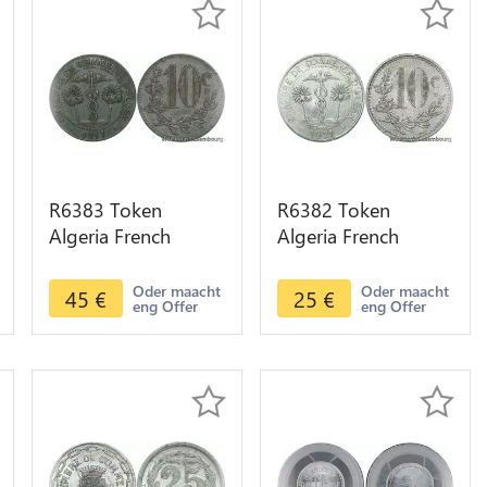
R6383 Token
R6382 Token
Algeria French
Algeria French
Colonies 10
Colonies 10
Centimes Chambre
Centimes Chambre
Oder maacht
Oder maacht
45
€
25
€
eng Offer
eng Offer
Commerce 1917
Commerce 1921
Alger AU
Alger