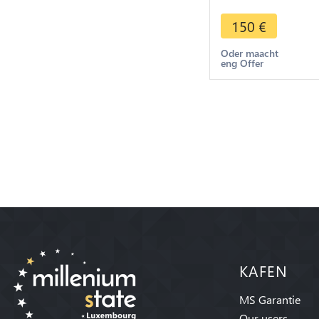
Mahmud II AH 1
1830 Argent Silve
150
€
Oder maacht
eng Offer
KAFEN
MS Garantie
Our users