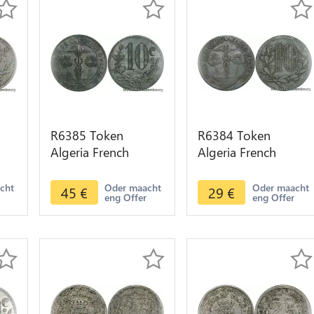
R6385 Token
R6384 Token
Algeria French
Algeria French
Colonies 10
Colonies 10
re
Centimes Chambre
Centimes Chambre
acht
Oder maacht
Oder maacht
45
€
29
€
eng Offer
eng Offer
Commerce 1917
Commerce 1917
Alger AU
Alger