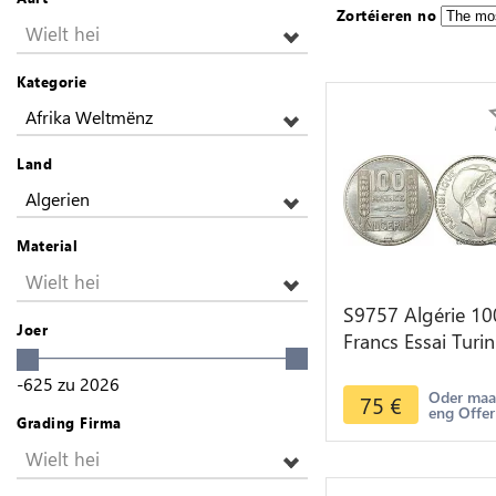
Zortéieren no
Wielt hei
Kategorie
Afrika Weltmënz
Land
Algerien
Material
Wielt hei
S9757 Algérie 10
Joer
Francs Essai Turin
Marianne 1950 
-625
zu
2026
-> Faire Offre
Oder ma
75
€
eng Offer
Grading Firma
Wielt hei