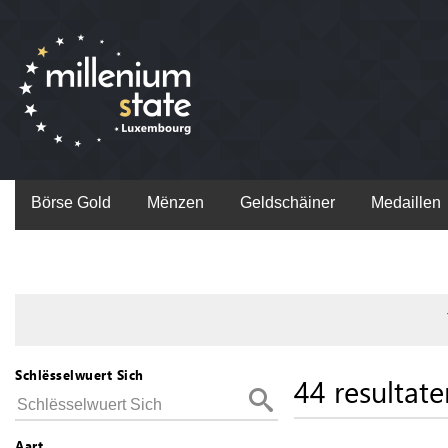
Börse Gold
Mënzen
Geldschäiner
Medaillen
Schlësselwuert Sich
44 resultate
Aart