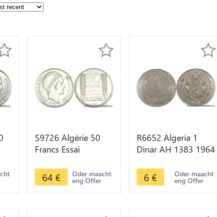
0
S9726 Algérie 50
R6652 Algeria 1
Francs Essai
Dinar AH 1383 1964
UNC
Marianne Turin 1949
-> Make offer
FDC -> Faire Offre
acht
Oder maacht
Oder maacht
64
€
6
€
eng Offer
eng Offer