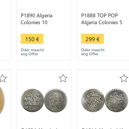
P1890 Algeria
P1888 TOP POP
Colonies 10
Algeria Colonies 5
Centimes
Centimes
Commerce Alger
Commerce Alger
150
€
299
€
4
1916 PCGS MS65
1916 NGC MS66
Oder maacht
Oder maacht
eng Offer
eng Offer