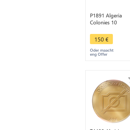
P1891 Algeria
Colonies 10
Centimes
Commerce Alger
150
€
1916 PCGS MS6
Oder maacht
eng Offer