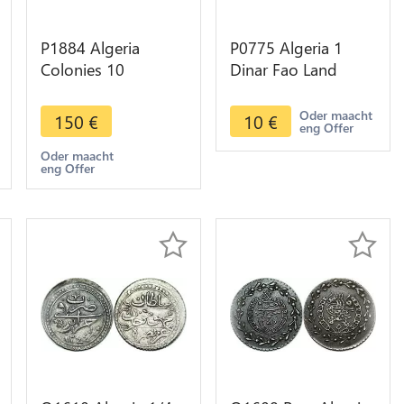
P1884 Algeria
P0775 Algeria 1
Colonies 10
Dinar Fao Land
Centimes
Reform
Commerce 1915
Commemorative
Oder maacht
150
€
10
€
eng Offer
Bône PCGS MS63
1972 UNC -> Make
offer
Oder maacht
eng Offer