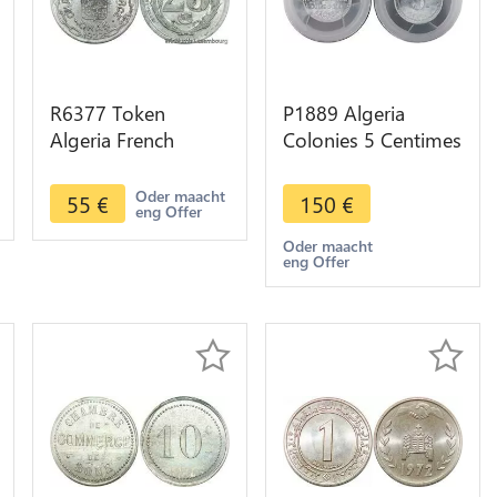
R6377 Token
P1889 Algeria
Algeria French
Colonies 5 Centimes
Colonies 25
Commerce Bougie
Centimes Chambre
1915 PCGS MS64
Oder maacht
55
€
150
€
eng Offer
Commerce 1922
Oran AU
Oder maacht
eng Offer