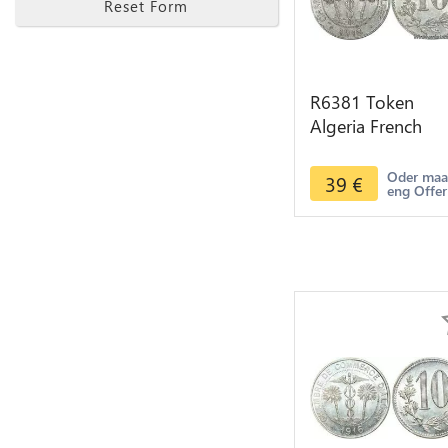
Reset Form
R6381 Token
Algeria French
Colonies 10
Centimes Chamb
Oder ma
39
€
eng Offer
Commerce 1916
Alger AU