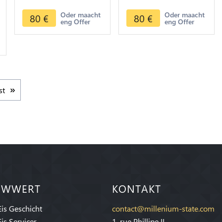
1244 1829 silver
1244 1829 silver
Oder maacht
Oder maacht
80
€
80
€
eng Offer
eng Offer
st
IWWERT
KONTAKT
Eis Geschicht
contact@millenium-state.com
Eis Servicer
1. rue Phillipe II