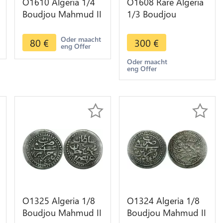
O1610 Algeria 1/4
O1608 Rare Algeria
Boudjou Mahmud II
1/3 Boudjou
AH 1244 1829 Silver
Mahmud II AH 1245
décentrée casquette
1830 Silver
Oder maacht
80
€
300
€
eng Offer
Oder maacht
eng Offer
O1325 Algeria 1/8
O1324 Algeria 1/8
Boudjou Mahmud II
Boudjou Mahmud II