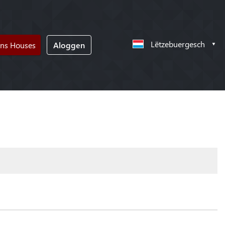
Lëtzebuergesch
ons Houses
Aloggen
!