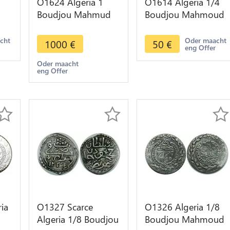
O1624 Algeria 1
O1614 Algeria 1/4
Boudjou Mahmud
Boudjou Mahmoud
1239 1824 Argent
II AH 1238 1823
829
Silver
Silver
acht
Oder maacht
1000
€
50
€
eng Offer
Oder maacht
eng Offer
ia
O1327 Scarce
O1326 Algeria 1/8
Algeria 1/8 Boudjou
Boudjou Mahmoud