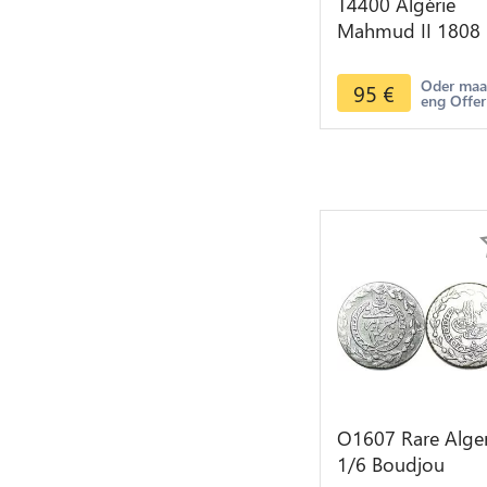
T4400 Algérie
Mahmud II 1808
1839 1/8 de
boudjou 1244 1
Oder ma
95
€
eng Offer
Silver
O1607 Rare Alger
1/6 Boudjou