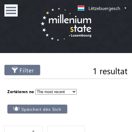
Lëtzebuergesch
1 resultat
Filter
Zortéieren no
Späichert dës Sich