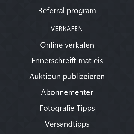
Referral program
VERKAFEN
Online verkafen
Ënnerschreift mat eis
Auktioun publizéieren
Abonnementer
Fotografie Tipps
Versandtipps