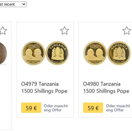
O4979 Tanzania
O4980 Tanzania
1500 Shillings Pope
1500 Shillings Pope
id
John XXIII John Paul
John XXIII John Paul
 -
II 2014 Or BE PF
II 2014 Or BE PF
Oder maacht
Oder maacht
59
€
59
€
eng Offer
eng Offer
Proof
Proof