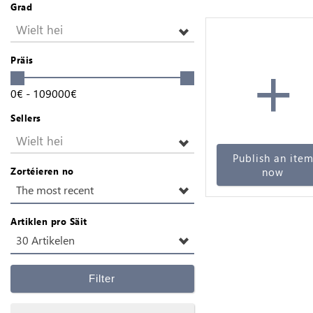
Grad
Wielt hei
+
Präis
0
€
-
109000
€
Sellers
Wielt hei
Publish an ite
now
Zortéieren no
The most recent
Artiklen pro Säit
30 Artikelen
Filter