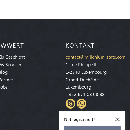
IWWERT
KONTAKT
Eis Geschicht
contact@millenium-state.com
Eis Servicer
1. rue Phillipe II
Blog
L-2340 Luxembourg
Partner
Grand-Duché de
Jobs
Luxembourg
+352 671 08 08 88
×
Net registréiert?