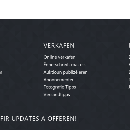
VERKAFEN
Online verkafen
Ënnerschreift mat eis
am
Auktioun publizéieren
Abonnementer
Fotografie Tipps
Versandtipps
FIR UPDATES A OFFEREN!