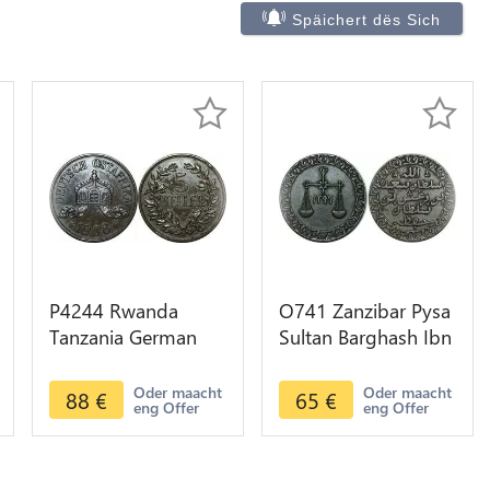
Späichert dës Sich
P4244 Rwanda
O741 Zanzibar Pysa
Tanzania German
Sultan Barghash Ibn
East Africa 5 Heller
Sa"Id 1880-1888 AE
1908 J ->Make offer
AH 1299
Oder maacht
Oder maacht
88
€
65
€
eng Offer
eng Offer