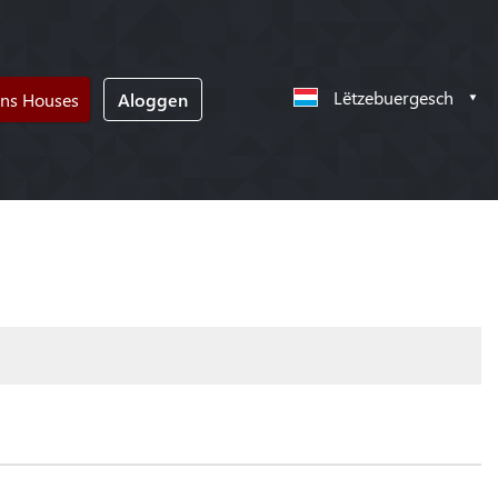
Lëtzebuergesch
ons Houses
Aloggen
!