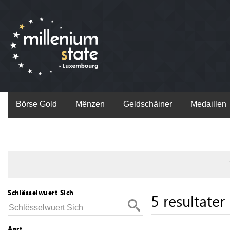
Börse Gold
Mënzen
Geldschäiner
Medaillen
Schlësselwuert Sich
5 resultater
Aart