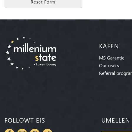
Reset Form
KAFEN
MS Garantie
Our users
Referral progr
FOLLOWT EIS
UMELLEN 