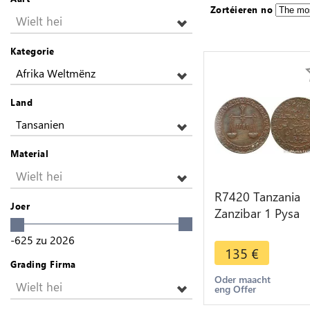
Zortéieren no
Wielt hei
Kategorie
Afrika Weltmënz
Land
Tansanien
Material
Wielt hei
R7420 Tanzania
Joer
Zanzibar 1 Pysa
Barghash Ibn Sa'
-625
zu
2026
AH 1299 1882 AU
135
€
> Make offer
Grading Firma
Oder maacht
Wielt hei
eng Offer