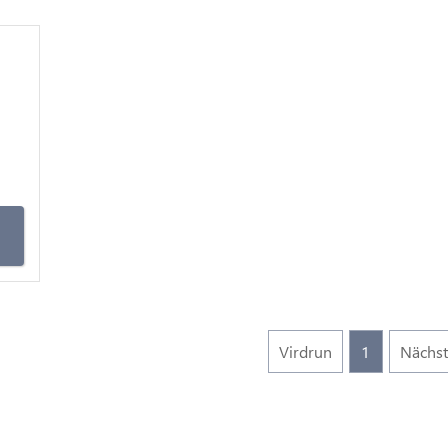
m
Virdrun
1
Nächs