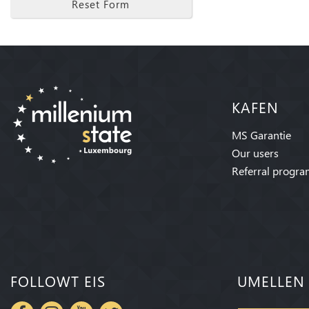
Reset Form
KAFEN
MS Garantie
Our users
Referral progr
FOLLOWT EIS
UMELLEN 