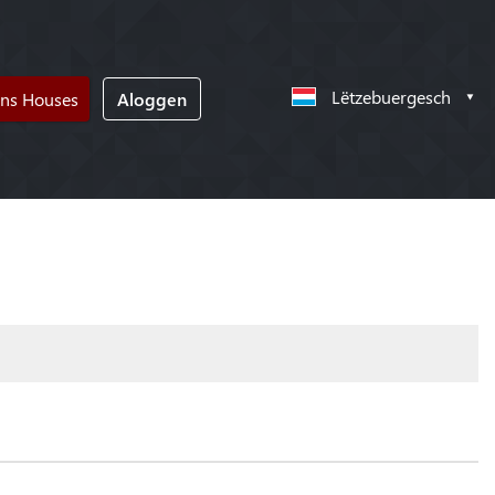
Lëtzebuergesch
ons Houses
Aloggen
!