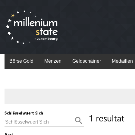
Börse Gold
Mënzen
Geldschäiner
Medaillen
Schlësselwuert Sich
1 resultat
Aart