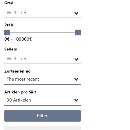
Grad
Wielt hei
Präis
0
€
-
109000
€
Sellers
Wielt hei
Zortéieren no
The most recent
Artiklen pro Säit
30 Artikelen
Filter