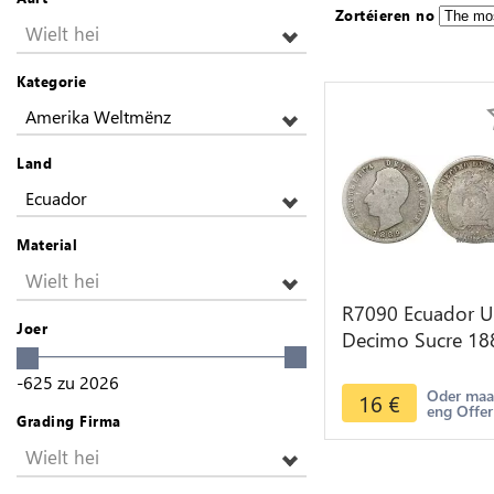
Zortéieren no
Wielt hei
Kategorie
Amerika Weltmënz
Land
Ecuador
Material
Wielt hei
R7090 Ecuador U
Joer
Decimo Sucre 18
Santiago Chili Sil
-625
zu
2026
-> Make offer
Oder ma
16
€
eng Offer
Grading Firma
Wielt hei