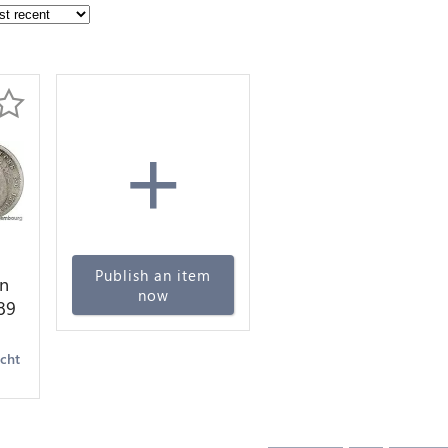
+
Publish an item
n
now
89
ver
acht