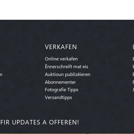
VERKAFEN
Online verkafen
Ënnerschreift mat eis
am
Auktioun publizéieren
Abonnementer
Fotografie Tipps
Versandtipps
FIR UPDATES A OFFEREN!