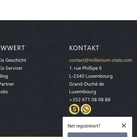
IWWERT
KONTAKT
Eis Geschicht
contact@millenium-state.com
Eis Servicer
1. rue Phillipe II
Blog
L-2340 Luxembourg
Partner
Grand-Duché de
Jobs
Luxembourg
+352 671 08 08 88
×
Net registréiert?