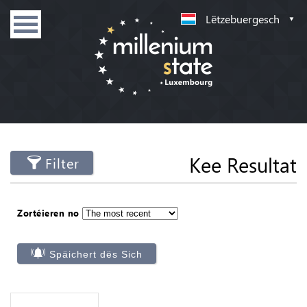
Lëtzebuergesch
Kee Resultat
Filter
Zortéieren no
Späichert dës Sich