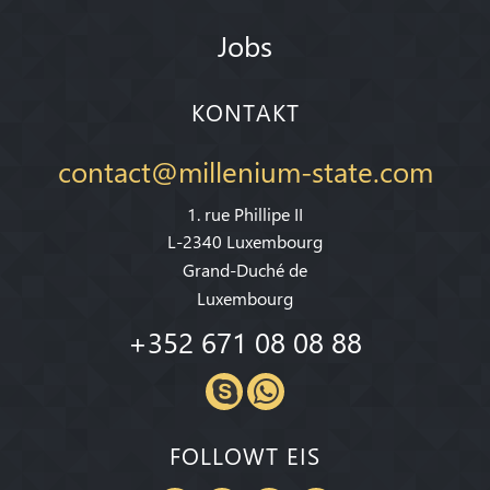
Jobs
KONTAKT
contact@millenium-state.com
1. rue Phillipe II
L-2340 Luxembourg
Grand-Duché de
Luxembourg
+352 671 08 08 88
FOLLOWT EIS