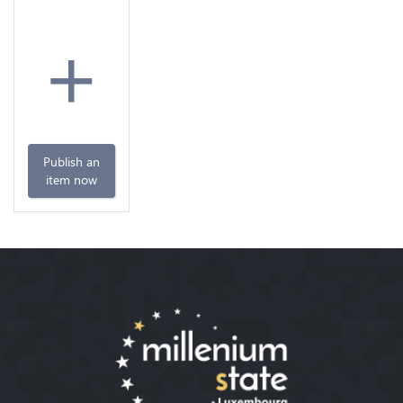
+
Publish an
item now