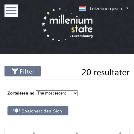
Lëtzebuergesch
20 resultater
Filter
Zortéieren no
Späichert dës Sich