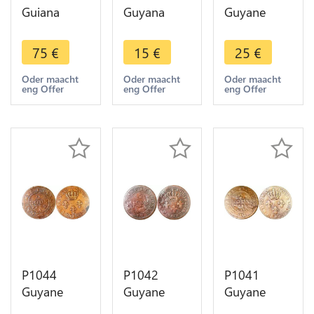
Guiana
Guyana
Guyane
French
Senegal
French
Colonies 10
French
Colonies 2
75
€
15
€
25
€
Centimes
Colonies 5
Sous Louis
Louis
Centimes
XV Cayenne
Oder maacht
Oder maacht
Oder maacht
eng Offer
eng Offer
eng Offer
Philippe
Charles X
1789 A
1846 A
1825 -
Paris Fab
Paris
>Make
Locale
offer
P1044
P1042
P1041
Guyane
Guyane
Guyane
French
French
French