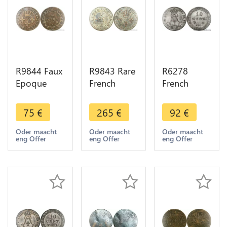
R9844 Faux
R9843 Rare
R6278
Epoque
French
French
French
Guiana 2
Guiana
Guiana 2
Sous Louis
Guyane 10
75
€
265
€
92
€
Sous Louis
XVI Colonie
Centimes
XVI Colonie
Cayenne
Louis XVIII
Oder maacht
Oder maacht
Oder maacht
eng Offer
eng Offer
eng Offer
Cayenne
1789 A
1818 A
1789 A
Paris UNC
Paris ->
Paris
Make offer