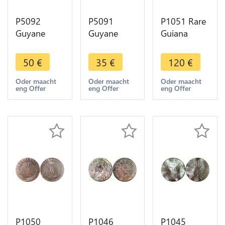
P5092
P5091
P1051 Rare
Guyane
Guyane
Guiana
Colonies
Colonies
French
Cayenne 2
Cayenne 2
Colonies 10
50
€
35
€
120
€
Sous Louis
Sous Louis
Centimes
XVI 1789 A
XVI 1789 A
Louis XVIII
Oder maacht
Oder maacht
Oder maacht
eng Offer
eng Offer
eng Offer
Local mint -
Paris ->
1818 A
> Make
Make offer
Paris
offer
P1050
P1046
P1045