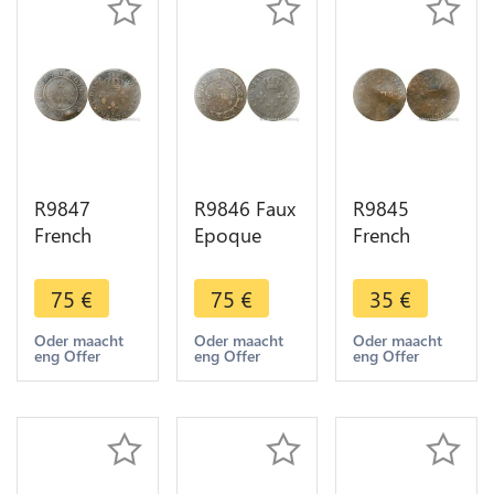
R9847
R9846 Faux
R9845
French
Epoque
French
Guiana 2
French
Guiana 2
Sous Louis
Guiana 2
Sous Louis
75
€
75
€
35
€
XVI Colonie
Sous Louis
XVI Colonie
Cayenne
XVI Colonie
Cayenne
Oder maacht
Oder maacht
Oder maacht
eng Offer
eng Offer
eng Offer
1782 A
Cayenne
1789 A
Paris ->
1789 A
Paris ->
Make Offer
Paris
Make Offer