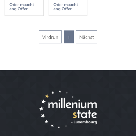
XV Cayenne
Colonies
Oder maacht
Oder maacht
eng Offer
eng Offer
1789 A
1828 A
Paris Fab
Paris -
Locale
>Make
offer
Virdrun
1
Nächst