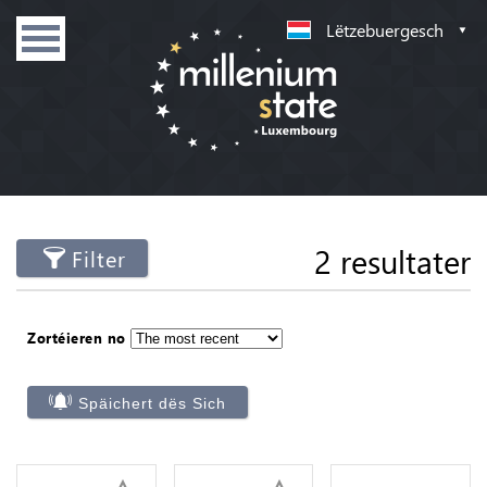
Lëtzebuergesch
2 resultater
Filter
Zortéieren no
Späichert dës Sich