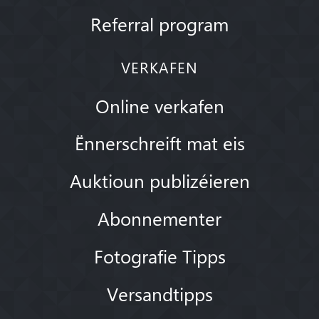
Referral program
VERKAFEN
Online verkafen
Ënnerschreift mat eis
Auktioun publizéieren
Abonnementer
Fotografie Tipps
Versandtipps