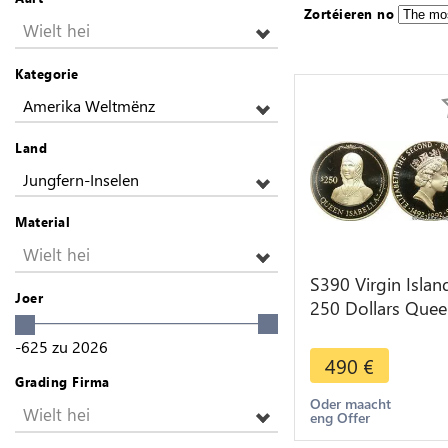
Zortéieren no
Wielt hei
Kategorie
Amerika Weltmënz
Land
Jungfern-Inselen
Material
Wielt hei
S390 Virgin Islan
Joer
250 Dollars Que
Isabella Elisabeth 
-625
zu
2026
1992 Or Gold
490
€
PROOF
Grading Firma
Oder maacht
Wielt hei
eng Offer