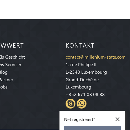
IWWERT
KONTAKT
Eis Geschicht
contact@millenium-state.com
Eis Servicer
1. rue Phillipe II
Blog
L-2340 Luxembourg
Partner
Grand-Duché de
Jobs
Luxembourg
+352 671 08 08 88
×
Net registréiert?