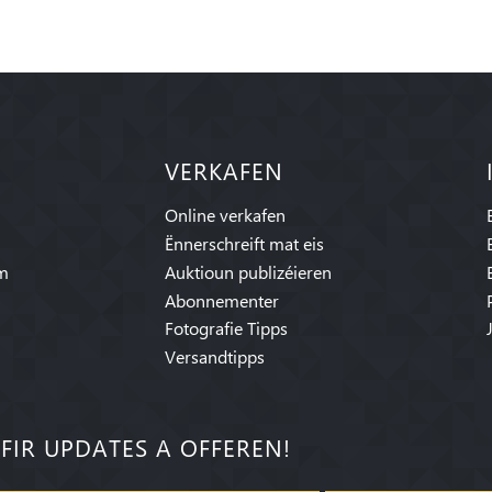
VERKAFEN
Online verkafen
Ënnerschreift mat eis
am
Auktioun publizéieren
Abonnementer
Fotografie Tipps
Versandtipps
FIR UPDATES A OFFEREN!