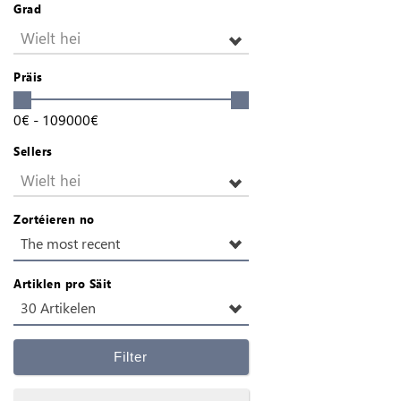
Grad
Wielt hei
Präis
0
€
-
109000
€
Sellers
Wielt hei
Zortéieren no
The most recent
Artiklen pro Säit
30 Artikelen
Filter