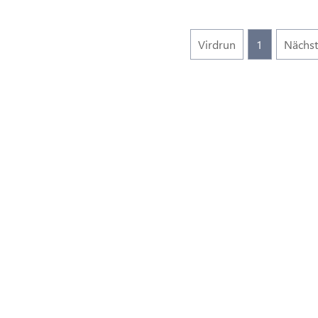
Virdrun
1
Nächs