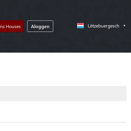
Lëtzebuergesch
ons Houses
Aloggen
!