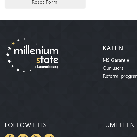
Reset Form
KAFEN
MS Garantie
Our users
Referral progr
FOLLOWT EIS
UMELLEN 