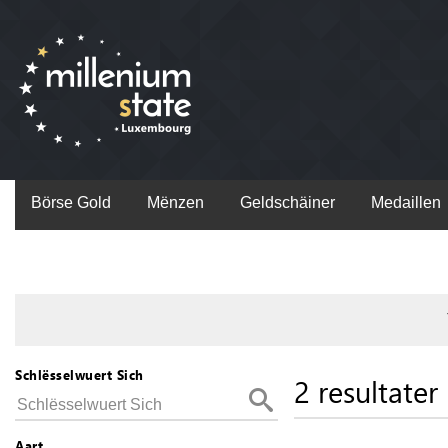
Börse Gold
Mënzen
Geldschäiner
Medaillen
Schlësselwuert Sich
2 resultater
Aart