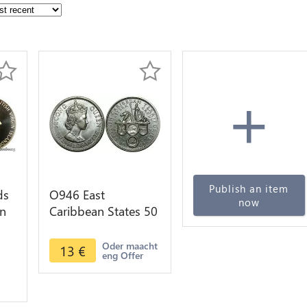
+
Publish an item
ds
O946 East
now
en
Caribbean States 50
II
Cents Elizabeth II
1965 UNC
Oder maacht
13
€
eng Offer