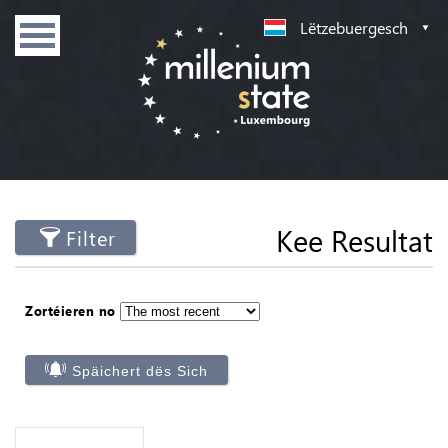
Lëtzebuergesch
Kee Resultat
Filter
Zortéieren no
Späichert dës Sich