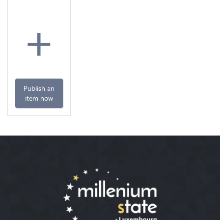
+
Publish an
item now