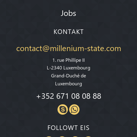
Jobs
KONTAKT
contact@millenium-state.com
1. rue Phillipe II
L-2340 Luxembourg
Grand-Duché de
Luxembourg
+352 671 08 08 88
FOLLOWT EIS