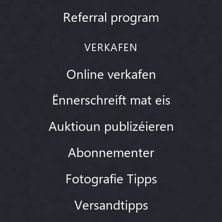
Referral program
VERKAFEN
Online verkafen
Ënnerschreift mat eis
Auktioun publizéieren
Abonnementer
Fotografie Tipps
Versandtipps