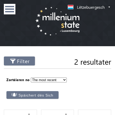
Lëtzebuergesch
2 resultater
Filter
Zortéieren no
Späichert dës Sich