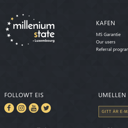
KAFEN
MS Garantie
Our users
Referral progr
FOLLOWT EIS
UMELLEN 