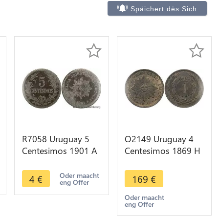
Späichert dës Sich
R7058 Uruguay 5
O2149 Uruguay 4
Centesimos 1901 A
Centesimos 1869 H
Paris -> Make offer
Heaton UNC -
>Make offer
Oder maacht
4
€
169
€
eng Offer
Oder maacht
eng Offer