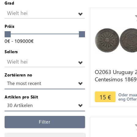
Grad
Wielt hei
Präis
0
€
-
109000
€
Sellers
Wielt hei
O2063 Uruguay 
Zortéieren no
Centesimos 1869
The most recent
Birmingham -
>Make offer
Oder ma
15
€
Artiklen pro Säit
eng Offer
30 Artikelen
Filter