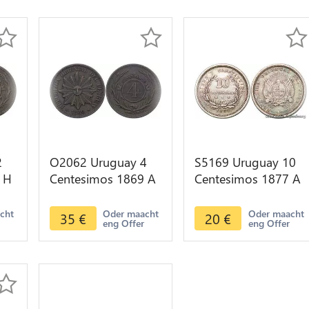
2
O2062 Uruguay 4
S5169 Uruguay 10
 H
Centesimos 1869 A
Centesimos 1877 A
Paris ->Make offer
Paris Argent Silver -
Faire Offre
acht
Oder maacht
Oder maacht
35
€
20
€
eng Offer
eng Offer