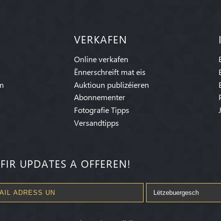
VERKAFEN
Online verkafen
Ënnerschreift mat eis
am
Auktioun publizéieren
Abonnementer
Fotografie Tipps
Versandtipps
FIR UPDATES A OFFEREN!