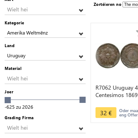
Zortéieren no
Wielt hei
Kategorie
Amerika Weltmënz
Land
Uruguay
Material
Wielt hei
R7062 Uruguay 4
Joer
Centesimos 1869
Heaton -> Make
-625
zu
2026
offer
Oder ma
32
€
eng Offer
Grading Firma
Wielt hei