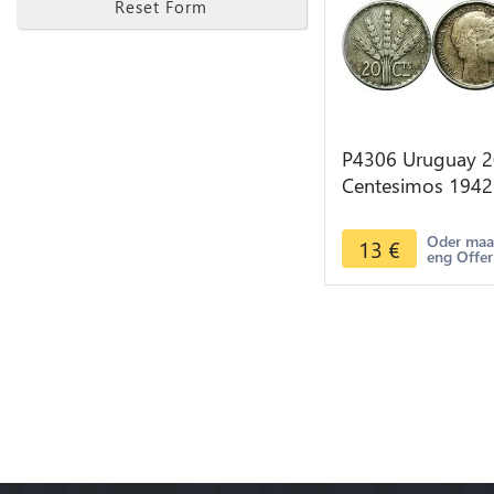
Reset Form
P4306 Uruguay 2
Centesimos 1942
So Santiago Silve
> Make offer
Oder ma
13
€
eng Offer