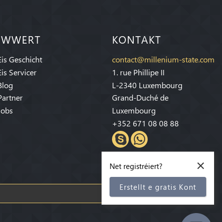
IWWERT
KONTAKT
Eis Geschicht
contact@millenium-state.com
Eis Servicer
1. rue Phillipe II
Blog
L-2340 Luxembourg
Partner
Grand-Duché de
Jobs
Luxembourg
+352 671 08 08 88
×
Net registréiert?
Erstellt e gratis Kont
Abonnéiert Iech