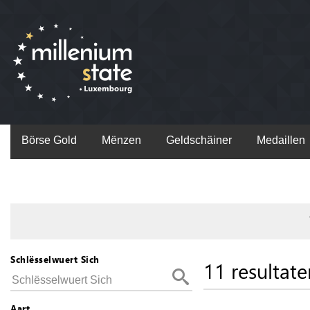
Börse Gold
Mënzen
Geldschäiner
Medaillen
Schlësselwuert Sich
11 resultate
Aart