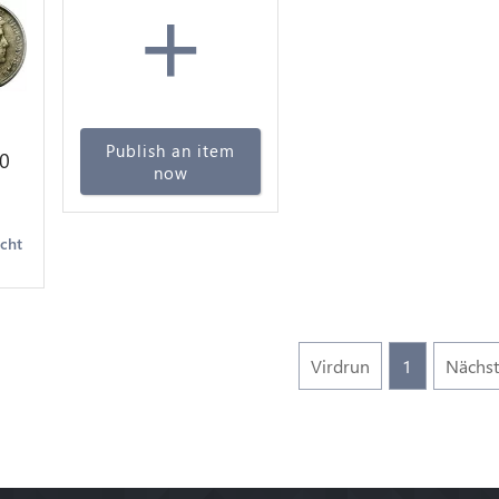
+
Publish an item
0
now
r -
acht
Virdrun
1
Nächs