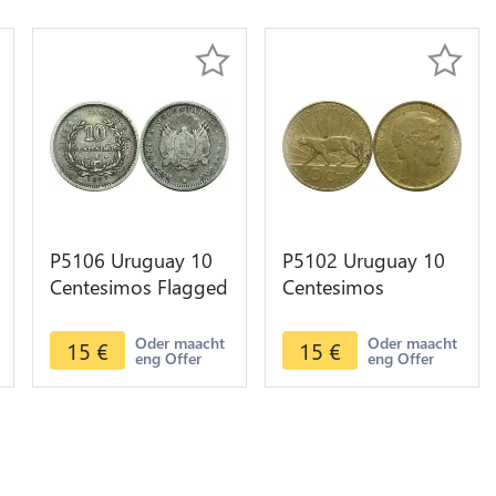
P5106 Uruguay 10
P5102 Uruguay 10
Centesimos Flagged
Centesimos
Arms 1877 A Paris
Constitutional
Silver -> Make offer
Centennial Morlon
Oder maacht
Oder maacht
15
€
15
€
eng Offer
eng Offer
Puma 1930