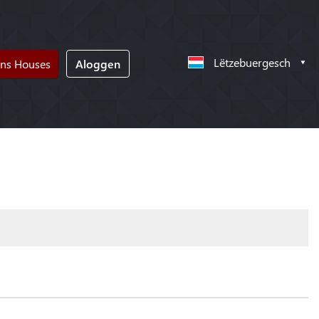
Lëtzebuergesch
ons Houses
Aloggen
!