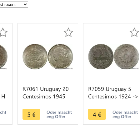
R7061 Uruguay 20
R7059 Uruguay 5
 H
Centesimos 1945
Centesimos 1924 ->
So San Francisco
Make offer
Silver -> Make offer
acht
Oder maacht
Oder maacht
5
€
4
€
eng Offer
eng Offer