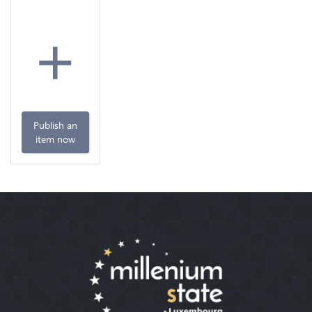
+
Publish an
item now