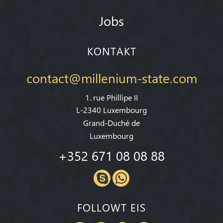
Jobs
KONTAKT
contact@millenium-state.com
1. rue Phillipe II
L-2340 Luxembourg
Grand-Duché de
Luxembourg
+352 671 08 08 88
FOLLOWT EIS