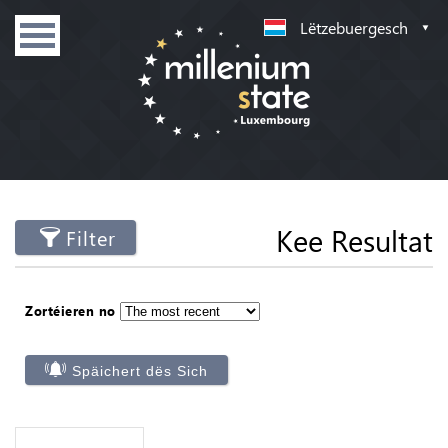
Lëtzebuergesch
Kee Resultat
Filter
Zortéieren no
Späichert dës Sich