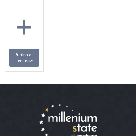
+
Publish an
item now