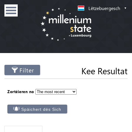
Lëtzebuergesch
Kee Resultat
Filter
Zortéieren no
Späichert dës Sich