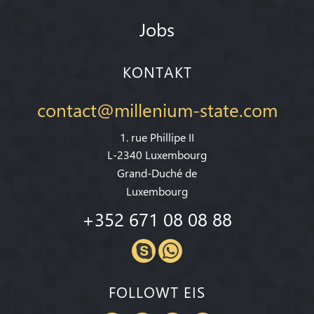
Jobs
KONTAKT
contact@millenium-state.com
1. rue Phillipe II
L-2340 Luxembourg
Grand-Duché de
Luxembourg
+352 671 08 08 88
FOLLOWT EIS