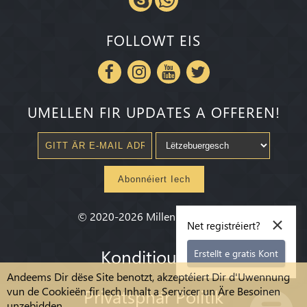
FOLLOWT EIS
UMELLEN FIR UPDATES A OFFEREN!
Abonnéiert Iech
×
©
2020-2026
Millenium State
®
Net registréiert?
Konditiounen
Erstellt e gratis Kont
Andeems Dir dëse Site benotzt, akzeptéiert Dir d'Uwennung
vun de Cookieën fir Iech Inhalt a Servicer un Äre Besoinen
Privatsphär Politik
unzebidden