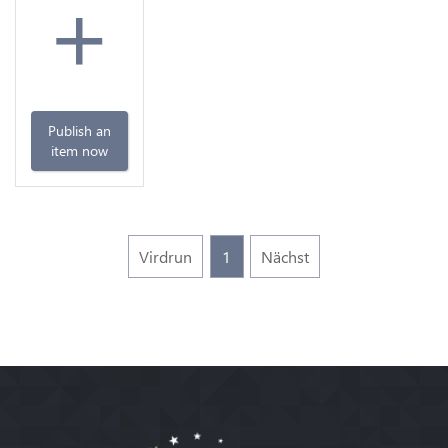
+
Publish an
item now
Virdrun
1
Nächst