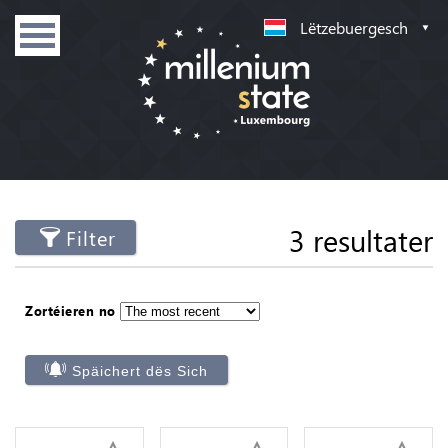
Lëtzebuergesch
3 resultater
Filter
Zortéieren no
Späichert dës Sich