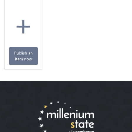
+
Publish an
item now