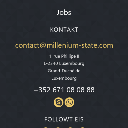
Jobs
KONTAKT
contact@millenium-state.com
1. rue Phillipe II
L-2340 Luxembourg
Grand-Duché de
Luxembourg
+352 671 08 08 88
FOLLOWT EIS