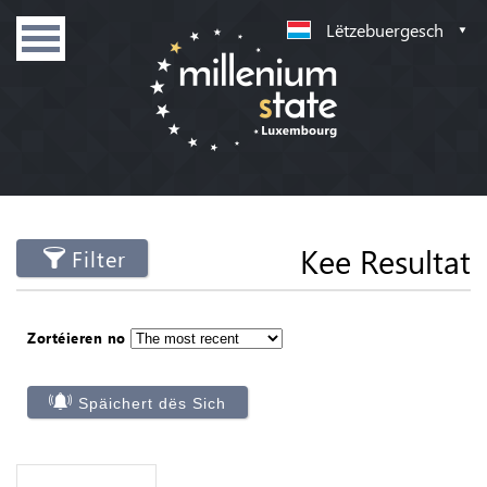
Lëtzebuergesch
Kee Resultat
Filter
Zortéieren no
Späichert dës Sich