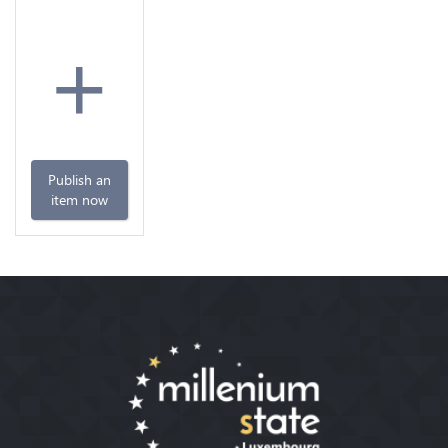
+
Publish an
item now