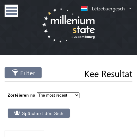
Lëtzebuergesch
Kee Resultat
Filter
Zortéieren no
Späichert dës Sich