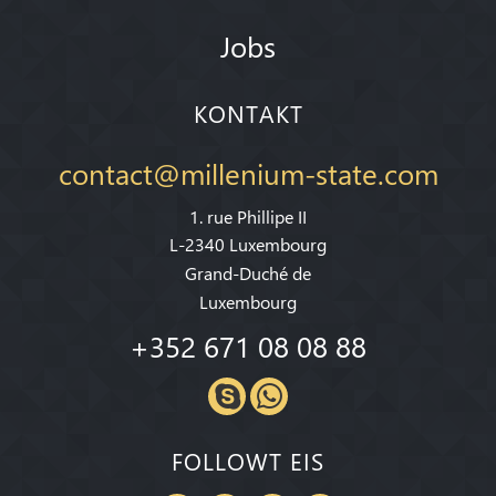
Jobs
KONTAKT
contact@millenium-state.com
1. rue Phillipe II
L-2340 Luxembourg
Grand-Duché de
Luxembourg
+352 671 08 08 88
FOLLOWT EIS