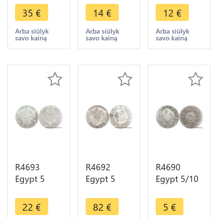
Mosque Al-
Aziz AH
Hussein
35
€
14
€
12
€
Azhar AH
1277 /9
Kamil AH
1359 1970
1868 sans
1336 1917
Arba siūlyk
Arba siūlyk
Arba siūlyk
savo kainą
savo kainą
savo kainą
Silver UNC -
fleur ->
Silver ->
> Make
Make offer
Make offer
offer
R4693
R4692
R4690
Egypt 5
Egypt 5
Egypt 5/10
Qirsh Abdul
Qirsh
Qirsh Abdul
Hamid II
Muhammad
Hamid II
22
€
82
€
5
€
AH 1293
V AH 1327
AH 1293