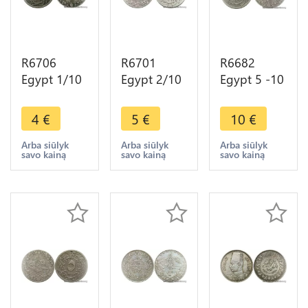
R6706
R6701
R6682
Egypt 1/10
Egypt 2/10
Egypt 5 -10
Qirsh Abdul
Qirsh Abdul
Qirsh Abdul
Hamid II
Hamid II
Hamid II
4
€
5
€
10
€
AH 1293
AH 1293
AH 1293
/24 1898 ->
/10 1884 ->
/20 1894 ->
Arba siūlyk
Arba siūlyk
Arba siūlyk
savo kainą
savo kainą
savo kainą
Make offer
Make offer
Make offer