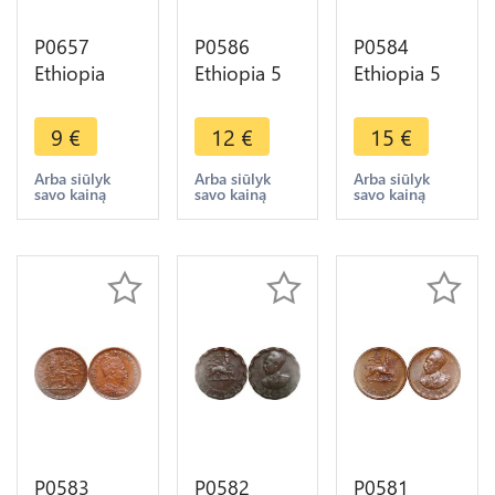
P0657
P0586
P0584
Ethiopia
Ethiopia 5
Ethiopia 5
East Africa
Santeem
Matonas
Cent
Hailé
Haile
9
€
12
€
15
€
Edward VII
Selassié I
Selassie I EE
1909 -
1936 1944
1923 1931
Arba siūlyk
Arba siūlyk
Arba siūlyk
savo kainą
savo kainą
savo kainą
>Make
->Make
->Make
offer
offer
offer
P0583
P0582
P0581