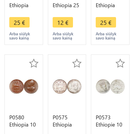
Ethiopia
Ethiopia 25
Ethiopia
1/32 Birr
Santeem
Santeem
Menelik II
Hailé
Hailé
25
€
12
€
25
€
1889 1897
Selassié I
Selassié I
AU ->Make
1936 1944
1936 1944
Arba siūlyk
Arba siūlyk
Arba siūlyk
savo kainą
savo kainą
savo kainą
offer
->Make
UNC -
offer
>Make
offer
P0580
P0575
P0573
Ethiopia 10
Ethiopia
Ethiopie 10
Santeem
Gersh
Matonas