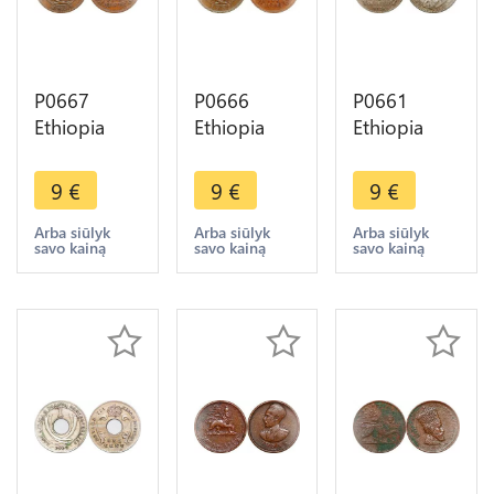
P0667
P0666
P0661
Ethiopia
Ethiopia
Ethiopia
East Africa
East Africa
East Africa
5 Cents
10 Cents
Shilling
9
€
9
€
9
€
George V
George VI
George V
1933 -
1943 SA AU
1924 Silver
Arba siūlyk
Arba siūlyk
Arba siūlyk
savo kainą
savo kainą
savo kainą
>Make
->Make
->Make
offer
offer
offer