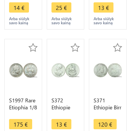
Hailé
Menelik II
Haile
14
€
25
€
13
€
Selassié I
EE 1895
Selassie I EE
1936 1944
(1902) A
1923 1931
Arba siūlyk
Arba siūlyk
Arba siūlyk
savo kainą
savo kainą
savo kainą
->Make
Paris Argent
->Make
offer
->Faire
offer
offre
S1997 Rare
S372
S371
Etiophia 1/8
Ethiopie
Ethiopie Birr
Birr Menelik
Selassie 50
Empire
II 1887
Cents 1936
Ménélik II
175
€
13
€
120
€
1895 Silver
Argent
EE 1895