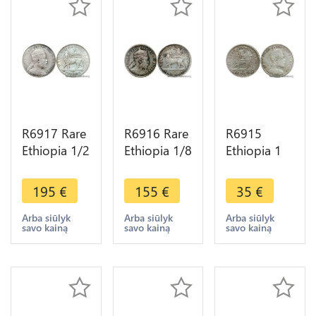
R6917 Rare
R6916 Rare
R6915
Ethiopia 1/2
Ethiopia 1/8
Ethiopia 1
Birr Menelik
Birr Menelik
Gersh
II EE 1889
II EE 1895
Menelik II
195
€
155
€
35
€
1897 A
1887 A
EE 1895
Paris Silver
Paris Silver
1903 A
Arba siūlyk
Arba siūlyk
Arba siūlyk
savo kainą
savo kainą
savo kainą
AU -> Offer
AU -> Offer
Paris Silver -
> Make
offer