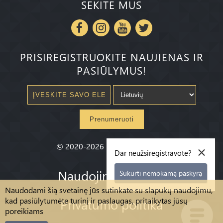
SEKITE MUS
PRISIREGISTRUOKITE NAUJIENAS IR
PASIŪLYMUS!
Prenumeruoti
×
©
2020-2026
Millenium State
®
Dar neužsiregistravote?
Naudojimo sąlygos
Sukurti nemokamą paskyrą
Naudodami šią svetainę jūs sutinkate su slapukų naudojimu,
kad pasiūlytumėte turinį ir paslaugas, pritaikytas jūsų
Privatumo politika
poreikiams