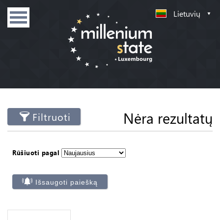
Lietuvių
Nėra rezultatų
Filtruoti
Rūšiuoti pagal
Išsaugoti paiešką