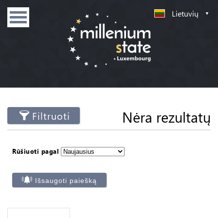
Lietuvių
Nėra rezultatų
Filtruoti
Rūšiuoti pagal
Išsaugoti paiešką