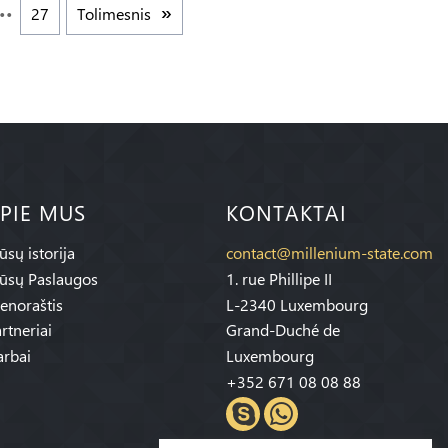
27
Tolimesnis
PIE MUS
KONTAKTAI
sų istorija
contact@millenium-state.com
ūsų Paslaugos
1. rue Phillipe II
enoraštis
L-2340 Luxembourg
rtneriai
Grand-Duché de
rbai
Luxembourg
+352 671 08 08 88