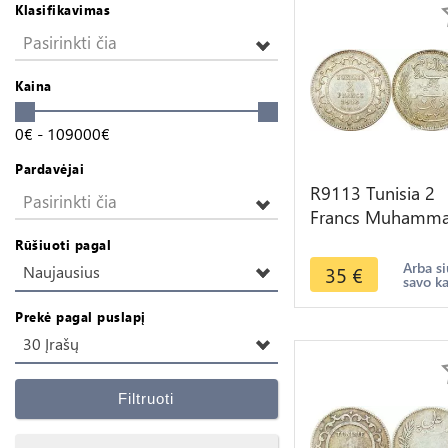
Klasifikavimas
Pasirinkti čia
Kaina
0
€
-
109000
€
Pardavėjai
R9113 Tunisia 2
Pasirinkti čia
Francs Muhamm
al-Nasir Bey AH
Rūšiuoti pagal
1335 1916 A Pari
Arba si
35
€
Naujausius
savo k
Silver AU
Prekė pagal puslapį
30 Įrašų
Filtruoti