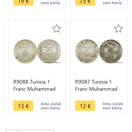
19
€
75
€
savo kainą
savo kainą
Silver ->Offer
Silver ->M offer
R9088 Tunisia 1
R9087 Tunisia 1
Franc Muhammad
Franc Muhammad
al-Nasir Bey AH
al-Nasir Bey AH
1335 1917 A Paris
1335 1916 A Paris
Arba siūlyk
Arba siūlyk
13
€
12
€
savo kainą
savo kainą
Silver ->Offer
Silver ->Offer