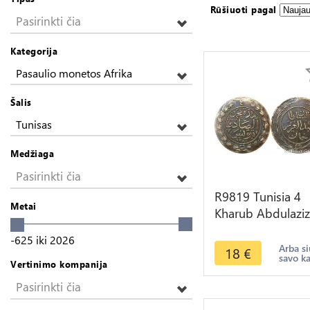
Rūšiuoti pagal
Pasirinkti čia
Kategorija
Pasaulio monetos Afrika
Šalis
Tunisas
Medžiaga
Pasirinkti čia
R9819 Tunisia 4
Metai
Kharub Abdulaziz
Muhammad III A
-625
iki
2026
1281 1865 -> M
Arba si
18
€
savo k
Offer
Vertinimo kompanija
Pasirinkti čia