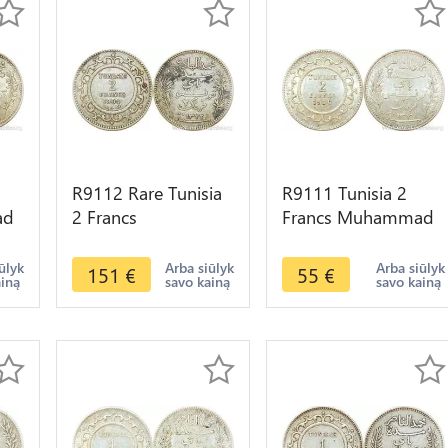
R9112 Rare Tunisia
R9111 Tunisia 2
ad
2 Francs
Francs Muhammad
Muhammad al-Hadi
al-Nasir Bey AH
s
Bey AH 1322 1904
1334 1916 A Paris
ūlyk
Arba siūlyk
Arba siūlyk
151
€
55
€
ainą
savo kainą
savo kainą
A Paris Silver
Silver AU UNC