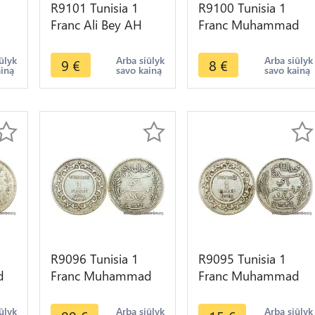
R9101 Tunisia 1
R9100 Tunisia 1
Franc Ali Bey AH
Franc Muhammad
s
1308 1891 A Paris
al-Nasir Bey AH
fer
Silver -> Make offer
1335 1916 A Paris
ūlyk
Arba siūlyk
Arba siūlyk
9
€
8
€
ainą
savo kainą
savo kainą
Silver ->Offer
R9096 Tunisia 1
R9095 Tunisia 1
d
Franc Muhammad
Franc Muhammad
al-Hadi Bey AH
al-Nasir Bey AH
s
1322 1904 A Paris
1334 1916 A Paris
ūlyk
Arba siūlyk
Arba siūlyk