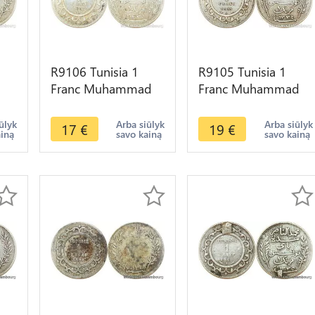
R9106 Tunisia 1
R9105 Tunisia 1
Franc Muhammad
Franc Muhammad
s
al-Nasir Bey AH
al-Nasir Bey AH
fer
1335 1917 A Paris
1334 1915 A Paris
ūlyk
Arba siūlyk
Arba siūlyk
17
€
19
€
ainą
savo kainą
savo kainą
Silver AU
Silver ->Offer