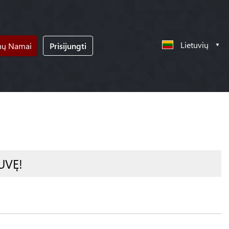
Lietuvių
nų Namai
Prisijungti
UVĘ!