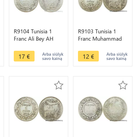
R9104 Tunisia 1
R9103 Tunisia 1
Franc Ali Bey AH
Franc Muhammad
1309 1892 A Paris
al-Nasir Bey AH
Silver -> Make offer
1335 1916 A Paris
Arba siūlyk
Arba siūlyk
17
€
12
€
savo kainą
savo kainą
Silver ->Offer