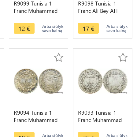
R9099 Tunisia 1
R9098 Tunisia 1
Franc Muhammad
Franc Ali Bey AH
al-Nasir Bey AH
1309 1892 A Paris
1329 1911 A Paris
Silver -> Make offer
Arba siūlyk
Arba siūlyk
12
€
17
€
savo kainą
savo kainą
Silver ->Offer
R9094 Tunisia 1
R9093 Tunisia 1
Franc Muhammad
Franc Muhammad
al-Nasir Bey AH
al-Hadi Bey AH
1334 1915 A Paris
1322 1904 A Paris
Arba siūlyk
Arba siūlyk