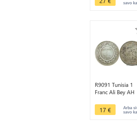
27
€
savo k
Silver AU
R9091 Tunisia 1
Franc Ali Bey AH
1309 1892 A Pari
Silver -> Make of
Arba si
17
€
savo k