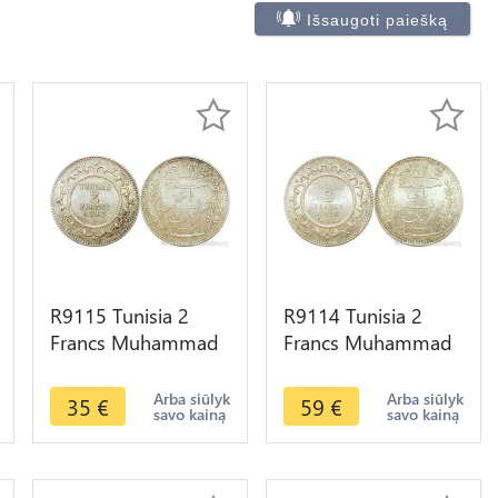
Išsaugoti paiešką
R9115 Tunisia 2
R9114 Tunisia 2
Francs Muhammad
Francs Muhammad
al-Nasir Bey AH
al-Nasir Bey AH
1334 1915 A Paris
1330 1912 A Paris
Arba siūlyk
Arba siūlyk
35
€
59
€
savo kainą
savo kainą
Silver ->Offer
Silver UNC