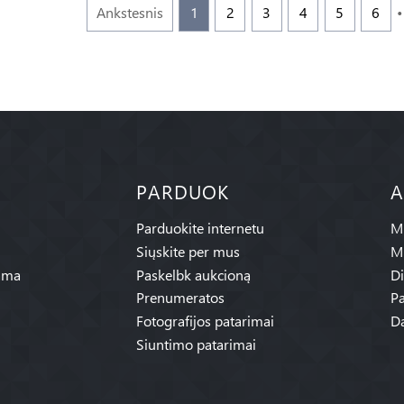
Ankstesnis
1
2
3
4
5
6
PARDUOK
A
Parduokite internetu
Mū
Siųskite per mus
M
ama
Paskelbk aukcioną
Di
Prenumeratos
Pa
Fotografijos patarimai
Da
Siuntimo patarimai