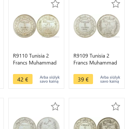
R9110 Tunisia 2
R9109 Tunisia 2
Francs Muhammad
Francs Muhammad
al-Nasir Bey AH
al-Nasir Bey AH
1334 1915 A Paris
1326 1908 A Paris
Arba siūlyk
Arba siūlyk
42
€
39
€
savo kainą
savo kainą
Silver AU
Silver ->Offer