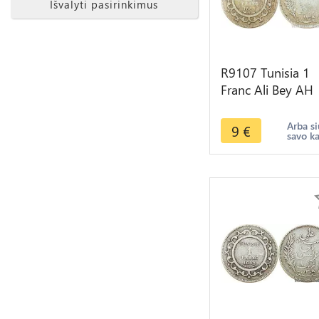
Išvalyti pasirinkimus
R9107 Tunisia 1
Franc Ali Bey AH
1309 1892 A Pari
Silver -> Make of
Arba si
9
€
savo k