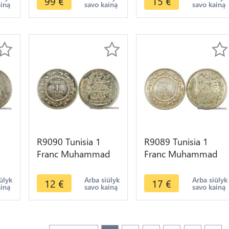
99
€
15
€
ainą
savo kainą
savo kainą
Silver ->M offer
Silver ->Offer
R9090 Tunisia 1
R9089 Tunisia 1
Franc Muhammad
Franc Muhammad
s
al-Nasir Bey AH
al-Nasir Bey AH
fer
1335 1916 A Paris
1335 1917 A Paris
ūlyk
Arba siūlyk
Arba siūlyk
12
€
17
€
ainą
savo kainą
savo kainą
Silver ->Offer
Silver AU