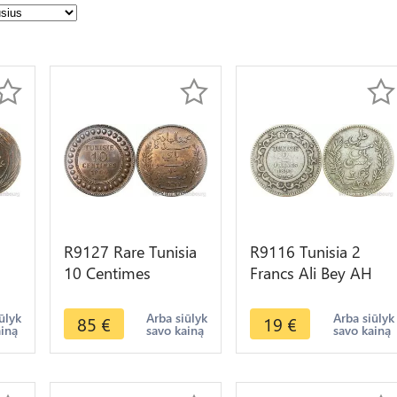
R9127 Rare Tunisia
R9116 Tunisia 2
10 Centimes
Francs Ali Bey AH
H
Muhammad al-Hadi
1308 1891 A Paris
ake
Bey 1904 A Paris
Silver -> Make offer
ūlyk
Arba siūlyk
Arba siūlyk
85
€
19
€
ainą
savo kainą
savo kainą
PCGS MS62 RB