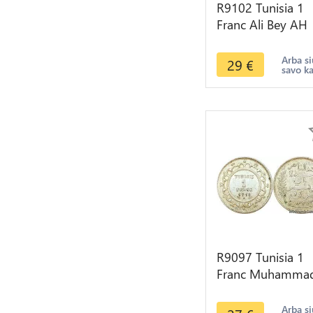
R9102 Tunisia 1
Franc Ali Bey AH
1309 1892 A Pari
Silver -> Make of
Arba si
29
€
savo k
R9097 Tunisia 1
Franc Muhamma
al-Nasir Bey AH
1334 1915 A Pari
Arba si