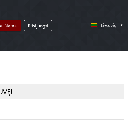
Lietuvių
nų Namai
Prisijungti
UVĘ!