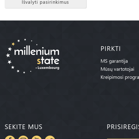
Išvalyti pasirinkimus
PIRKTI
MS garantija
Mūsų vartotojai
Kreipimosi progr
SEKITE MUS
PRISIREG