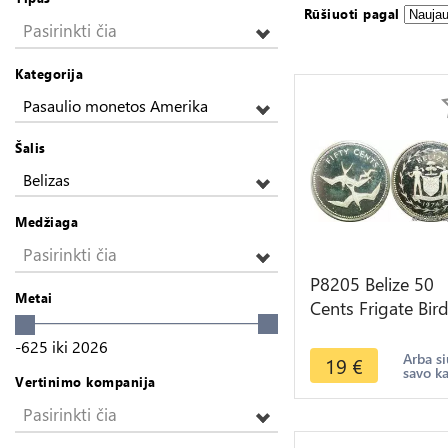
Rūšiuoti pagal
Pasirinkti čia
Kategorija
Pasaulio monetos Amerika
Šalis
Belizas
Medžiaga
Pasirinkti čia
P8205 Belize 50
Metai
Cents Frigate Bir
Elizabeth II 1974
-625
iki
2026
Silver PROOF ->
Arba si
19
€
savo k
offer
Vertinimo kompanija
Pasirinkti čia