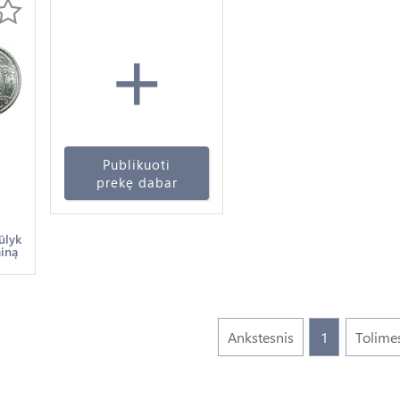
+
Publikuoti
prekę dabar
ke
ūlyk
ainą
Ankstesnis
1
Tolime