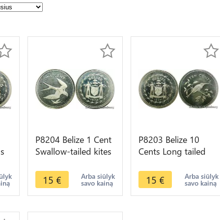
P8204 Belize 1 Cent
P8203 Belize 10
ds
Swallow-tailed kites
Cents Long tailed
Elizabeth II 1974
Hermit Elizabeth II
M
Silver PROOF ->M
1974 Silver PROOF -
ūlyk
Arba siūlyk
Arba siūlyk
15
€
15
€
ainą
savo kainą
savo kainą
offer
>M offer