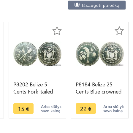
Išsaugoti paiešką
P8202 Belize 5
P8184 Belize 25
Cents Fork-tailed
Cents Blue crowned
Flycatchers Elizabeth
Motmot 1974 Silver
II 1974 Silver
PROOF -> M offer
Arba siūlyk
Arba siūlyk
15
€
22
€
savo kainą
savo kainą
PROOF ->M offer