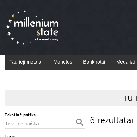
Taurieji metalai
Monetos
Banknotai
Medaliai
TU 
Tekstinė paiška
6 rezultatai
Tipas