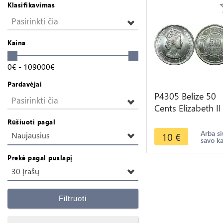
Klasifikavimas
Pasirinkti čia
Kaina
0
€
-
109000
€
Pardavėjai
P4305 Belize 50
Pasirinkti čia
Cents Elizabeth II
1974 UNC -> Ma
Rūšiuoti pagal
offer
Arba si
10
€
Naujausius
savo k
Prekė pagal puslapį
30 Įrašų
Filtruoti