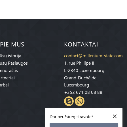
PIE MUS
KONTAKTAI
sų istorija
contact@millenium-state.com
ūsų Paslaugos
1. rue Phillipe II
enoraštis
L-2340 Luxembourg
rtneriai
Grand-Duché de
rbai
Luxembourg
+352 671 08 08 88
×
Dar neužsiregistravote?