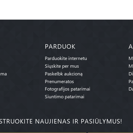
PARDUOK
A
Parduokite internetu
Mū
Siųskite per mus
M
ama
Paskelbk aukcioną
Di
Prenumeratos
Pa
Fotografijos patarimai
Da
Siuntimo patarimai
ISTRUOKITE NAUJIENAS IR PASIŪLYMUS!