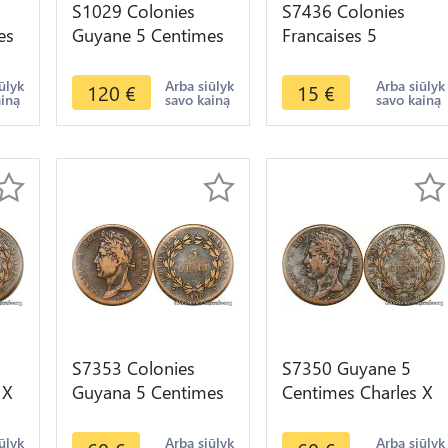
S1029 Colonies
S7436 Colonies
es
Guyane 5 Centimes
Francaises 5
Charles X 1825 A
Centimes Louis-
re
Paris -> Faire Offre
Philippe 1839 A
ūlyk
Arba siūlyk
Arba siūlyk
120
€
15
€
ainą
savo kainą
savo kainą
Paris ->Faire Offre
S7353 Colonies
S7350 Guyane 5
 X
Guyana 5 Centimes
Centimes Charles X
e
Charles X 1830 A
pour les colonies
Paris ->Faire Offre
1825 Paris ->Faire
ūlyk
Arba siūlyk
Arba siūlyk