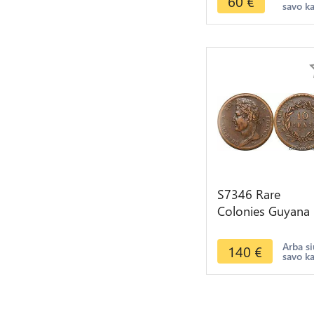
60
€
savo k
S7346 Rare
Colonies Guyana
Centimes Guyane
le Sénégal Charle
Arba si
140
€
savo k
1825 AU