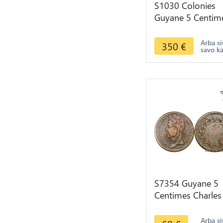
S1030 Colonies
Guyane 5 Centim
Charles X 1828 A
Paris -> Faire Off
Arba si
350
€
savo k
S7354 Guyane 5
Centimes Charles
1828 Paris ->Fair
Offre
Arba si