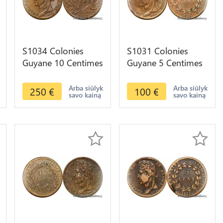
S1034 Colonies
S1031 Colonies
Guyane 10 Centimes
Guyane 5 Centimes
Charles X 1828 A
Charles X 1828 A
Paris -> Faire Offre
Paris -> Faire Offre
Arba siūlyk
Arba siūlyk
250
€
100
€
savo kainą
savo kainą