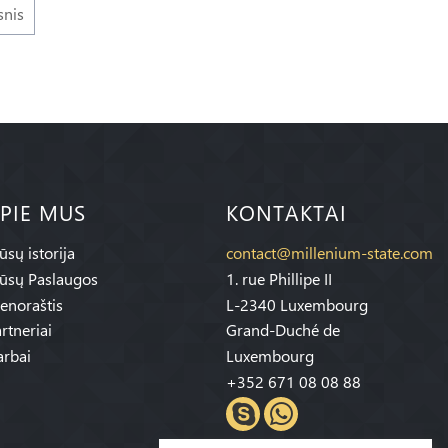
snis
PIE MUS
KONTAKTAI
sų istorija
contact@millenium-state.com
ūsų Paslaugos
1. rue Phillipe II
enoraštis
L-2340 Luxembourg
rtneriai
Grand-Duché de
rbai
Luxembourg
+352 671 08 08 88