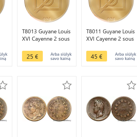
T8013 Guyane Louis
T8011 Guyane Louis
XVI Cayenne 2 sous
XVI Cayenne 2 sous
1789 -> Faire offre
1789 -> Faire offre
 X
ūlyk
Arba siūlyk
Arba siūlyk
25
€
45
€
ainą
savo kainą
savo kainą