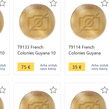
T9133 French
T9114 French
 10
Colonies Guyana 10
Colonies Guyana
Centimes Louis
Guadeloupe 5
!!!
Philippe 1841 AU !!!
Centimes Charles X
ūlyk
Arba siūlyk
Arba siūlyk
75
€
35
€
ainą
savo kainą
savo kainą
-> F Offre
1823 La Rochelle