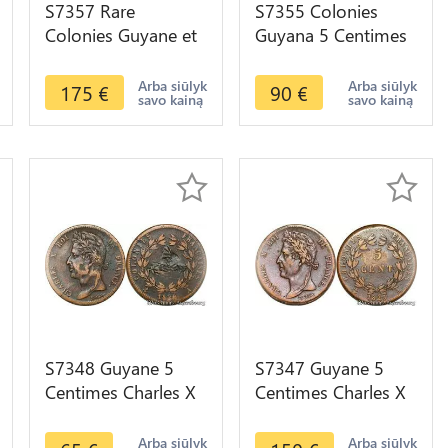
S7357 Rare
S7355 Colonies
Colonies Guyane et
Guyana 5 Centimes
Sénégal 10
Charles X 1830 A
Centimes Charles X
Paris ->Faire Offre
Arba siūlyk
Arba siūlyk
175
€
90
€
savo kainą
savo kainą
1825 AU superbe
S7348 Guyane 5
S7347 Guyane 5
Centimes Charles X
Centimes Charles X
pour les colonies
pour les colonies
1828 Paris ->Faire
1828 Paris XF +++
Arba siūlyk
Arba siūlyk