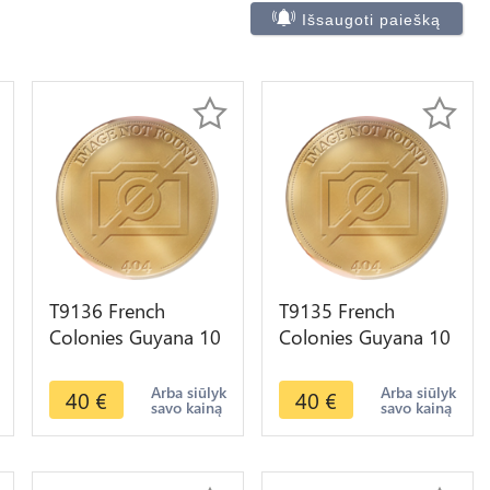
Išsaugoti paiešką
T9136 French
T9135 French
Colonies Guyana 10
Colonies Guyana 10
Centimes Louis
Centimes Louis
Philippe 1827 H La
Philippe 1828 A
Arba siūlyk
Arba siūlyk
40
€
40
€
savo kainą
savo kainą
Rochelle
Paris -> F Offre