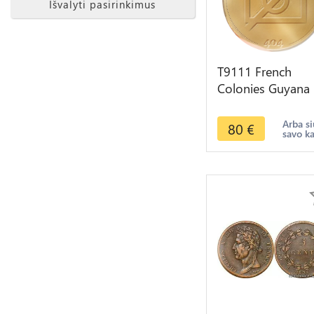
Išvalyti pasirinkimus
T9111 French
Colonies Guyana
Guadeloupe 5
Centimes Charles
Arba si
80
€
savo k
Roi 1825 A Paris