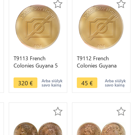
T9113 French
T9112 French
Colonies Guyana 5
Colonies Guyana
Centimes Charles X
Guadeloupe 5
1828 A Paris SUP !!
Centimes Charles X
Arba siūlyk
Arba siūlyk
320
€
45
€
savo kainą
savo kainą
1828 A Paris ->FO