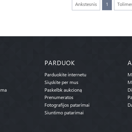
Ankstesnis
1
Tolime
PARDUOK
A
Parduokite internetu
Mū
Siųskite per mus
M
ama
Paskelbk aukcioną
Di
Prenumeratos
Pa
Fotografijos patarimai
Da
Siuntimo patarimai