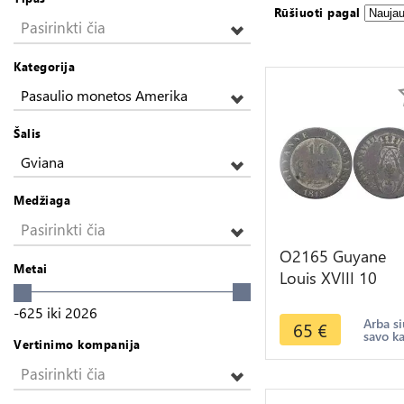
Rūšiuoti pagal
Pasirinkti čia
Kategorija
Pasaulio monetos Amerika
Šalis
Gviana
Medžiaga
Pasirinkti čia
O2165 Guyane
Metai
Louis XVIII 10
Centimes 1818 Pa
-625
iki
2026
->Make offer
Arba si
65
€
savo k
Vertinimo kompanija
Pasirinkti čia