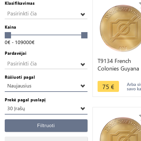
Klasifikavimas
Pasirinkti čia
Kaina
0
€
-
109000
€
Pardavėjai
T9134 French
Pasirinkti čia
Colonies Guyana
Centimes Louis
Rūšiuoti pagal
Philippe 1841 AU 
Arba si
75
€
Naujausius
savo k
-> F Offre
Prekė pagal puslapį
30 Įrašų
Filtruoti