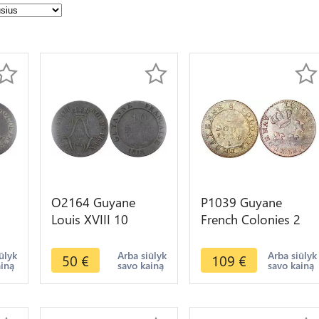
O2164 Guyane
P1039 Guyane
Louis XVIII 10
French Colonies 2
ris
Centimes 1818 Paris
Sous Louis XV
->Make offer
Cayenne 1789 A
ūlyk
Arba siūlyk
Arba siūlyk
50
€
109
€
ainą
savo kainą
savo kainą
Paris