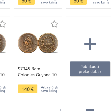
60
€
60
€
ainą
savo kainą
savo kainą
Offre
+
Publikuoti
S7345 Rare
prekę dabar
 10
Colonies Guyana 10
 et
Centimes pour la
s X
Guyane et le
ūlyk
Arba siūlyk
140
€
ainą
savo kainą
Sénégal Charles X
1825