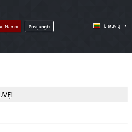
Lietuvių
nų Namai
Prisijungti
UVĘ!