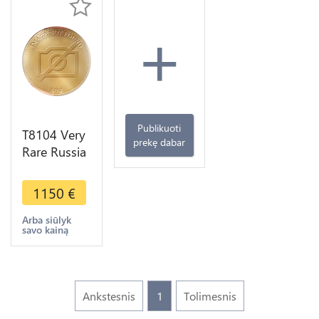
+
Publikuoti
T8104 Very
prekę dabar
Rare Russia
2 Kopecks
Catherine II
1150
€
1767 MM
Overstuck
Arba siūlyk
savo kainą
Peter III
Ankstesnis
1
Tolimesnis