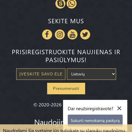
SEKITE MUS
PRISIREGISTRUOKITE NAUJIENAS IR
PASIŪLYMUS!
Prenumeruoti
×
©
2020-2026
Millenium State
®
Dar neužsiregistravote?
Naudojimo sąlygos
Sukurti nemokamą paskyrą
Naudodami šią svetainę jūs sutinkate su slapukų naudojimu,