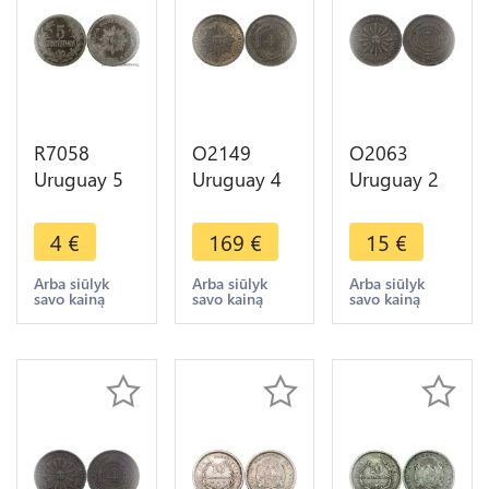
R7058
O2149
O2063
Uruguay 5
Uruguay 4
Uruguay 2
Centesimos
Centesimos
Centesimos
1901 A
1869 H
1869 H
4
€
169
€
15
€
Paris ->
Heaton
Birmingham
Make offer
UNC -
->Make
Arba siūlyk
Arba siūlyk
Arba siūlyk
savo kainą
savo kainą
savo kainą
>Make
offer
offer