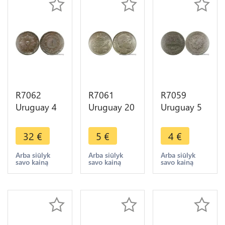
R7062
R7061
R7059
Uruguay 4
Uruguay 20
Uruguay 5
Centesimos
Centesimos
Centesimos
1869 H
1945 So
1924 ->
32
€
5
€
4
€
Heaton ->
San
Make offer
Make offer
Francisco
Arba siūlyk
Arba siūlyk
Arba siūlyk
savo kainą
savo kainą
savo kainą
Silver ->
Make offer