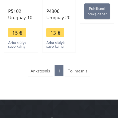
Publikuoti
P5102
P4306
prekę dabar
Uruguay 10
Uruguay 20
Centesimos
Centesimos
Constitutional
1942 So
15
€
13
€
Centennial
Santiago
Morlon
Silver ->
Arba siūlyk
Arba siūlyk
savo kainą
savo kainą
Puma 1930
Make offer
Ankstesnis
1
Tolimesnis