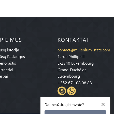
PIE MUS
KONTAKTAI
sų istorija
contact@millenium-state.com
ūsų Paslaugos
1. rue Phillipe II
enoraštis
L-2340 Luxembourg
rtneriai
Grand-Duché de
rbai
Luxembourg
+352 671 08 08 88
×
Dar neužsiregistravote?