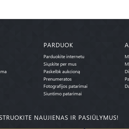
PARDUOK
A
Parduokite internetu
Mū
Siųskite per mus
M
ama
Paskelbk aukcioną
Di
Prenumeratos
Pa
Fotografijos patarimai
Da
Siuntimo patarimai
ISTRUOKITE NAUJIENAS IR PASIŪLYMUS!