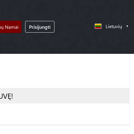
Lietuvių
nų Namai
Prisijungti
UVĘ!