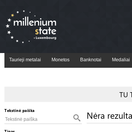
Taurieji metalai
Monetos
Banknotai
Medaliai
TU 
Tekstinė paiška
Nėra rezult
Tipas