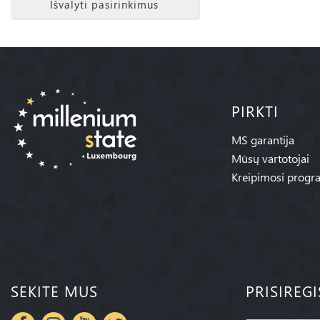
Išvalyti pasirinkimus
PIRKTI
MS garantija
Mūsų vartotojai
Kreipimosi progr
SEKITE MUS
PRISIREG