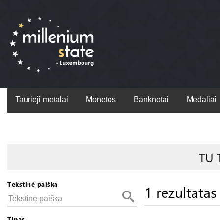
Taurieji metalai
Monetos
Banknotai
Medaliai
TU 
Tekstinė paiška
1 rezultatas
Tipas