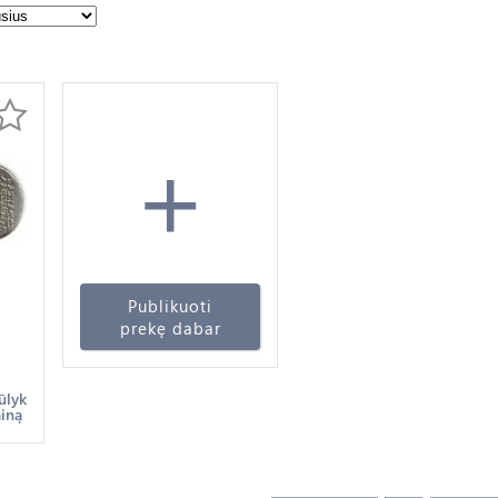
+
Publikuoti
prekę dabar
lo
ūlyk
ainą