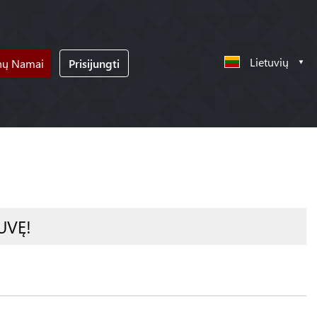
Lietuvių
nų Namai
Prisijungti
UVĘ!