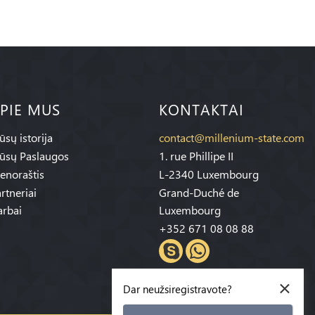
PIE MUS
KONTAKTAI
sų istorija
contact@millenium-state.com
ūsų Paslaugos
1. rue Phillipe II
enoraštis
L-2340 Luxembourg
rtneriai
Grand-Duché de
rbai
Luxembourg
+352 671 08 08 88
×
Dar neužsiregistravote?