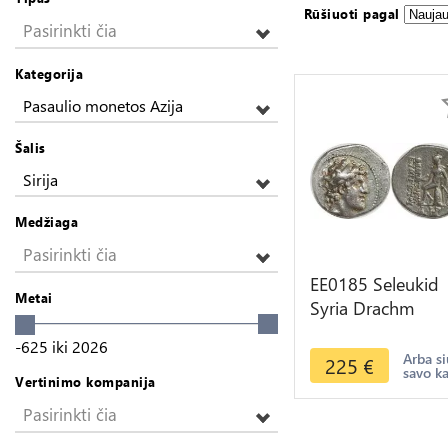
Rūšiuoti pagal
Pasirinkti čia
Kategorija
Pasaulio monetos Azija
Šalis
Sirija
Medžiaga
Pasirinkti čia
EE0185 Seleukid
Metai
Syria Drachm
Alexander I Appo
-625
iki
2026
Balas 152-145 BC
Arba si
225
€
savo k
Antioch
Vertinimo kompanija
Pasirinkti čia