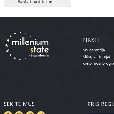
Išvalyti pasirinkimus
PIRKTI
MS garantija
Mūsų vartotojai
Kreipimosi progr
SEKITE MUS
PRISIREG