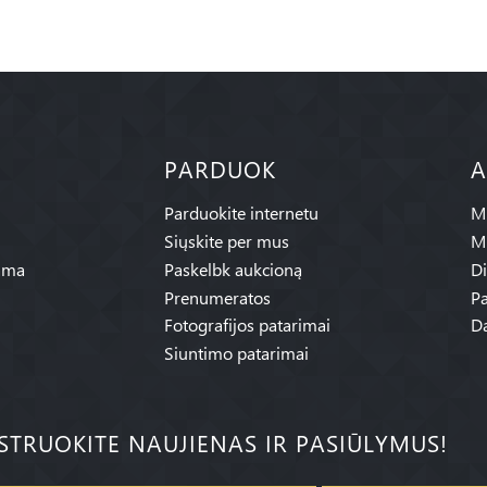
PARDUOK
A
Parduokite internetu
Mū
Siųskite per mus
M
ama
Paskelbk aukcioną
Di
Prenumeratos
Pa
Fotografijos patarimai
Da
Siuntimo patarimai
ISTRUOKITE NAUJIENAS IR PASIŪLYMUS!