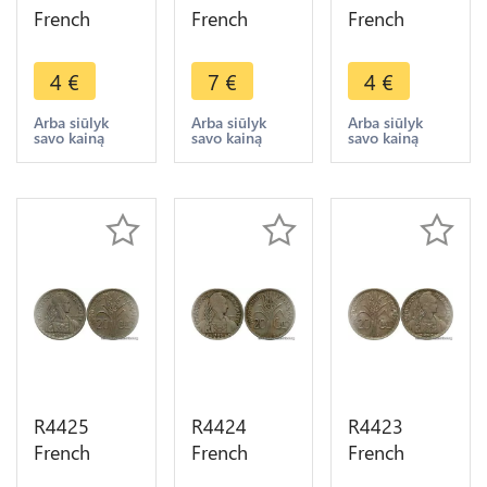
French
French
French
Indochina
Indochina
Indochina
20 Cents
20 Cents
20 Cents
4
€
7
€
4
€
Turin 1941
Turin 1941
Turin 1941
S San
S San
S San
Arba siūlyk
Arba siūlyk
Arba siūlyk
savo kainą
savo kainą
savo kainą
Francisco -
Francisco
Francisco -
> Make
AU -> Make
> Make
offer
offer
offer
R4425
R4424
R4423
French
French
French
Indochina
Indochina
Indochina