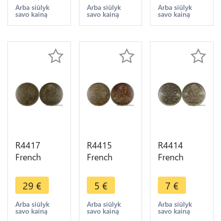
S San
S San
S San
Arba siūlyk
Arba siūlyk
Arba siūlyk
savo kainą
savo kainą
savo kainą
Francisco
Francisco
Francisco -
AU -> Make
UNC ->
> Make
offer
Make offer
offer
R4417
R4415
R4414
French
French
French
Indochina
Indochina
Indochina
20 Cents
10 Cents
10 Cents
29
€
5
€
7
€
Turin 1939 -
Turin 1941
Turin 1941
> Make
S San
S San
Arba siūlyk
Arba siūlyk
Arba siūlyk
savo kainą
savo kainą
savo kainą
offer
Francisco
Francisco