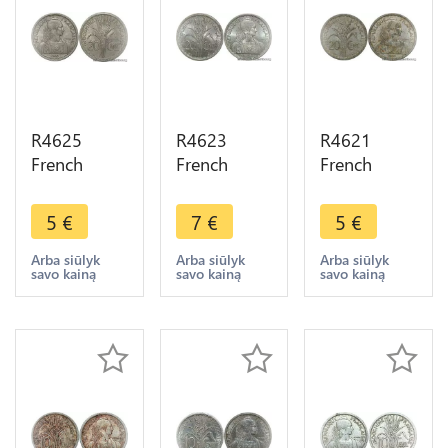
R4625
R4623
R4621
French
French
French
Indochina
Indochina
Indochina
20 Cents
20 Cents
20 Cents
5
€
7
€
5
€
Turin 1945 -
Turin 1945
Turin 1945
> Make
C
C
Arba siūlyk
Arba siūlyk
Arba siūlyk
savo kainą
savo kainą
savo kainą
offer
Castelsarrasin
Castelsarrasin
AU+ ->
-> Make
Make offer
offer