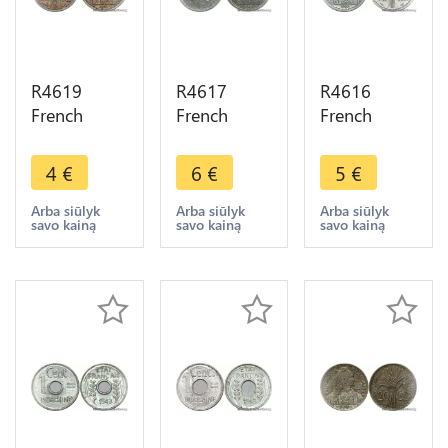
R4619
R4617
R4616
French
French
French
Indochina
Indochina
Indochina
20 Cents
10 Cents
10 Cents
4
€
6
€
5
€
Turin 1945 -
Turin 1945
Turin 1945 -
> Make
AU -> Make
> Make
Arba siūlyk
Arba siūlyk
Arba siūlyk
savo kainą
savo kainą
savo kainą
offer
offer
offer