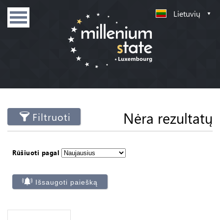
Lietuvių
Nėra rezultatų
Filtruoti
Rūšiuoti pagal
Išsaugoti paiešką