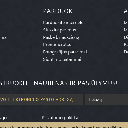
PARDUOK
A
Parduokite internetu
Mū
Siųskite per mus
M
ama
Paskelbk aukcioną
Di
Prenumeratos
Pa
Fotografijos patarimai
Da
Siuntimo patarimai
ISTRUOKITE NAUJIENAS IR PASIŪLYMUS!
ygos
Privatumo politika
 pasiūlytumėte turinį ir paslaugas, pritaikytas jūsų poreikiams