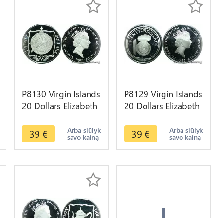
P8130 Virgin Islands
P8129 Virgin Islands
20 Dollars Elizabeth
20 Dollars Elizabeth
II Brass Nocturnal
II Pocket watch
1985 S PROOF
1985 Silver PROOF
Arba siūlyk
Arba siūlyk
39
€
39
€
savo kainą
savo kainą
+