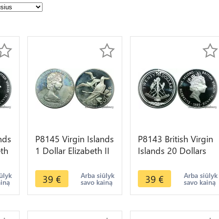
nds
P8145 Virgin Islands
P8143 British Virgin
eth
1 Dollar Elizabeth II
Islands 20 Dollars
985
Magnificent Frigate
Elizabeth II Sextant
1977 S PROOF
1985 Silver PROOF
ūlyk
Arba siūlyk
Arba siūlyk
39
€
39
€
ainą
savo kainą
savo kainą