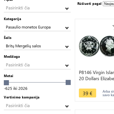
Rūšiuoti pagal
Pasirinkti čia
Kategorija
Pasaulio monetos Europa
Šalis
Britų Mergelių salos
Medžiaga
Pasirinkti čia
P8146 Virgin Isla
Metai
20 Dollars Elizab
II Emerald ring 1
-625
iki
2026
Silver PROOF
Arba si
39
€
savo k
Vertinimo kompanija
Pasirinkti čia