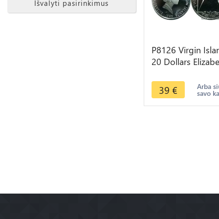
Išvalyti pasirinkimus
P8126 Virgin Isla
20 Dollars Elizab
II Brass Dividers
1985 Silver PRO
Arba si
39
€
savo k