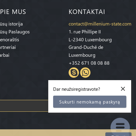
PIE MUS
KONTAKTAI
sų istorija
contact@millenium-state.com
ūsų Paslaugos
1. rue Phillipe II
enoraštis
L-2340 Luxembourg
rtneriai
Grand-Duché de
rbai
Luxembourg
+352 671 08 08 88
×
Dar neužsiregistravote?
Sukurti nemokamą paskyrą
Prenumeruoti