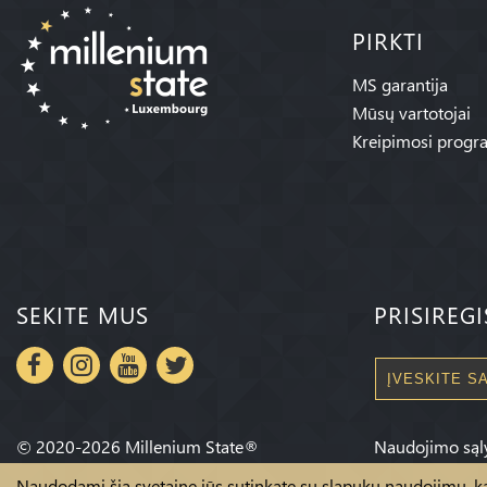
PIRKTI
MS garantija
Mūsų vartotojai
Kreipimosi progr
SEKITE MUS
PRISIREG
©
2020-2026
Millenium State
®
Naudojimo sąl
Naudodami šią svetainę jūs sutinkate su slapukų naudojimu, kad