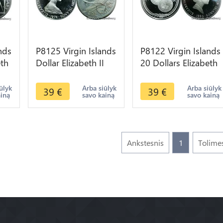
nds
P8125 Virgin Islands
P8122 Virgin Islands
eth
Dollar Elizabeth II
20 Dollars Elizabeth
Magnificent Frigate
II Gold escudo 1985
OF
1974 S PROOF
Silver PROOF
ūlyk
Arba siūlyk
Arba siūlyk
39
€
39
€
ainą
savo kainą
savo kainą
Ankstesnis
1
Tolime