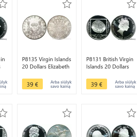
gin
P8135 Virgin Islands
P8131 British Virgin
s
20 Dollars Elizabeth
Islands 20 Dollars
or
II Ivory Sundial
Elizabeth II Cob coin
OF
1985 Silver PROOF
1985 Silver PROOF
ūlyk
Arba siūlyk
Arba siūlyk
39
€
39
€
ainą
savo kainą
savo kainą