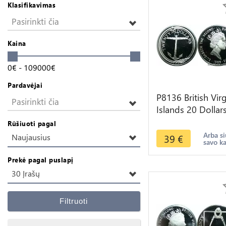
Klasifikavimas
Pasirinkti čia
Kaina
0
€
-
109000
€
Pardavėjai
P8136 British Vir
Pasirinkti čia
Islands 20 Dollar
Elizabeth II Anch
Rūšiuoti pagal
1985 Silver PRO
Arba si
39
€
Naujausius
savo k
Prekė pagal puslapį
30 Įrašų
Filtruoti