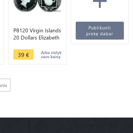
Publikuoti
P8120 Virgin Islands
prekę dabar
20 Dollars Elizabeth
II Teapot 1985 Silver
PROOF -> M offer
Arba siūlyk
39
€
savo kainą
snis