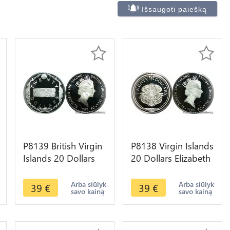
Išsaugoti paiešką
P8139 British Virgin
P8138 Virgin Islands
Islands 20 Dollars
20 Dollars Elizabeth
Elizabeth II Gold bar
II Sword guillon
1985 Silver PROOF
1985 Silver PROOF
Arba siūlyk
Arba siūlyk
39
€
39
€
savo kainą
savo kainą