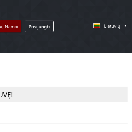
Lietuvių
nų Namai
Prisijungti
UVĘ!