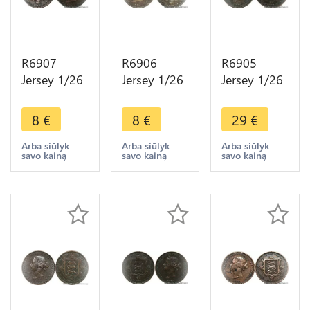
R6907
R6906
R6905
Jersey 1/26
Jersey 1/26
Jersey 1/26
Shilling
Shilling
Shilling
Victoria
Victoria
Victoria
8
€
8
€
29
€
1871 ->
1871 ->
1871 ->
Make offer
Make offer
Make offer
Arba siūlyk
Arba siūlyk
Arba siūlyk
savo kainą
savo kainą
savo kainą