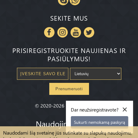
SEKITE MUS
PRISIREGISTRUOKITE NAUJIENAS IR
PASIŪLYMUS!
Prenumeruoti
×
©
2020-2026
Millenium State
®
Dar neužsiregistravote?
Naudojimo sąlygos
Sukurti nemokamą paskyrą
Naudodami šią svetainę jūs sutinkate su slapukų naudojimu,