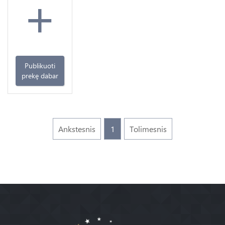
+
Publikuoti
prekę dabar
Ankstesnis
1
Tolimesnis